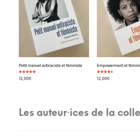
Petit manuel antiraciste et féministe
Empowerment et fémini
Note
Note
12,00
€
12,00
€
5.00
4.50
sur 5
sur 5
AJOUTER AU PANIER
AJOUTER AU PANIER
Les auteur·ices de la col