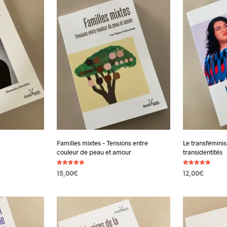
Familles mixtes – Tensions entre
Le transfémini
couleur de peau et amour
transidentités
Note
Note
15,00
€
12,00
€
5.00
5.00
sur 5
sur 5
AJOUTER AU PANIER
AJOUTER AU