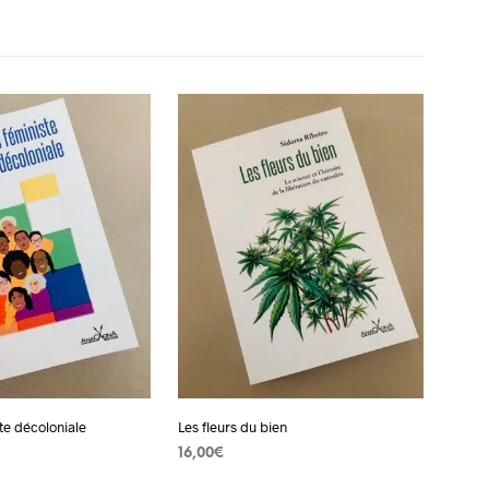
R
E
S
T
V
I
D
E
.
te décoloniale
Les fleurs du bien
16,00
€
AJOUTER AU PANIER