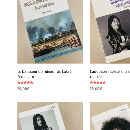
Le batisseur de ruines – de Lula à
L’adoption international
Bolsonaro
réalités
Note
Note
19,00
€
15,00
€
5.00
4.80
sur 5
sur 5
AJOUTER AU PANIER
AJOUTER AU PANIER