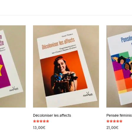
Décoloniser les affects
Pensée féminis
Note
Note
13,00
€
21,00
€
5.00
5.00
sur 5
sur 5