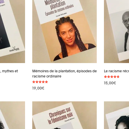
e, mythes et
Mémoires de la plantation, épisodes de
Le racisme récr
racisme ordinaire
Note
15,00
€
4.67
Note
sur 5
19,00
€
5.00
AJOUTER AU
sur 5
AJOUTER AU PANIER