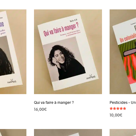
AJOUTER AU PANIER
AJOUTER AU
Qui va faire à manger ?
Pesticides – U
16,00
€
Note
10,00
€
5.00
AJOUTER AU PANIER
sur 5
AJOUTER AU