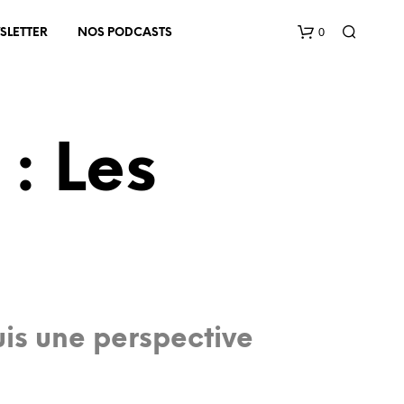
0
SLETTER
NOS PODCASTS
: Les
V
O
T
R
E
uis une perspective
P
A
N
I
E