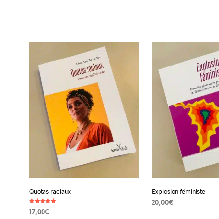
Quotas raciaux
Explosion féministe
20,00
€
Note
17,00
€
5.00
AJOUTER AU PANIER
sur 5