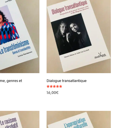
sme, genres et
Dialogue transatlantique
Note
16,00
€
5.00
sur 5
AJOUTER AU PANIER
 PANIER