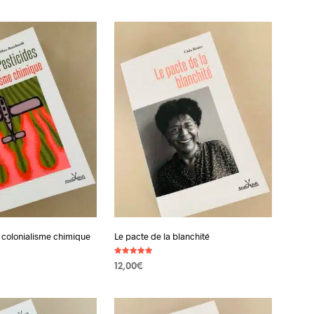
 PANIER
n colonialisme chimique
Le pacte de la blanchité
Note
12,00
€
5.00
sur 5
 PANIER
AJOUTER AU PANIER