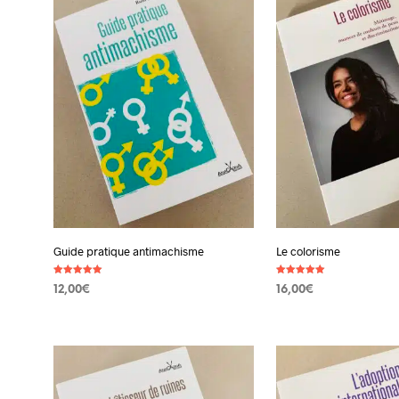
Guide pratique antimachisme
Le colorisme
Note
Note
12,00
€
16,00
€
5.00
5.00
sur 5
sur 5
AJOUTER AU PANIER
AJOUTER AU PANIER