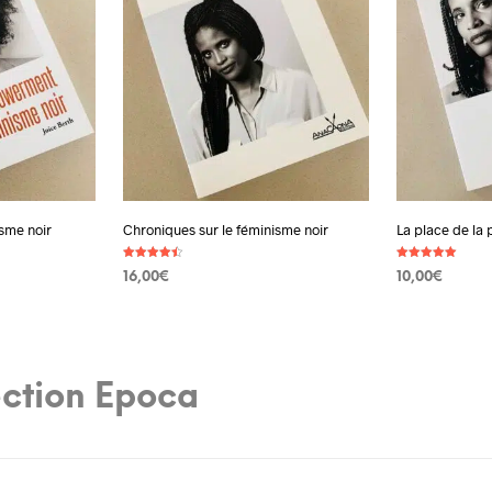
sme noir
Chroniques sur le féminisme noir
La place de la 
Note
Note
16,00
€
10,00
€
4.50
5.00
sur 5
sur 5
AJOUTER AU PANIER
AJOUTER AU
lection Epoca