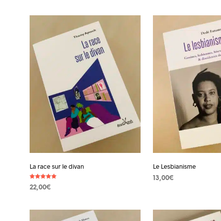
AJOUTER AU PANIER
La race sur le divan
Le Lesbianisme
13,00
€
Note
22,00
€
5.00
AJOUTER AU PANIER
sur 5
AJOUTER AU PANIER