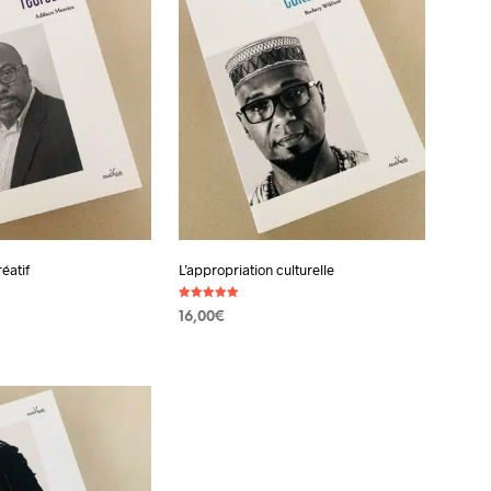
éatif
L’appropriation culturelle
Note
16,00
€
5.00
sur 5
 PANIER
AJOUTER AU PANIER