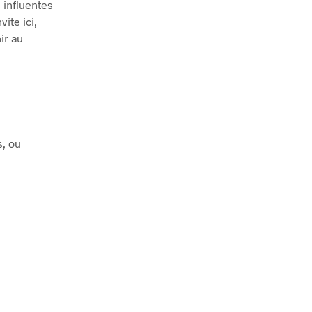
 influentes
vite ici,
ir au
s, ou