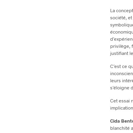
La concept
société, e
symbolique
économique
d’expérienc
privilège, 
justifiant 
C’est ce q
inconscien
leurs inté
s’éloigne d
Cet essai 
implicatio
Cida Bent
blanchité 