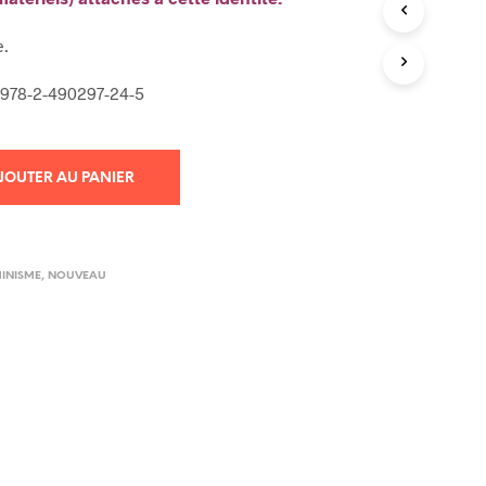
R
E
e.
S
T
 978-2-490297-24-5
V
I
D
E
JOUTER AU PANIER
.
MINISME
,
NOUVEAU