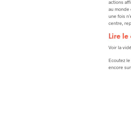
actions aff
au monde d
une fois n
centre, re
Lire le
Voir la vi
Ecoutez le
encore su