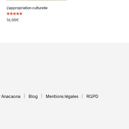
L’appropriation culturelle
Note
16,00
€
5.00
sur 5
AJOUTER AU PANIER
r Anacaona
Blog
Mentions légales
RGPD