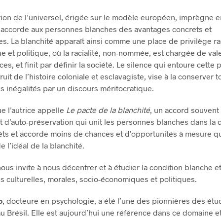
ion de l’universel, érigée sur le modèle européen, imprègne e
t accorde aux personnes blanches des avantages concrets et
s. La blanchité apparaît ainsi comme une place de privilège rac
 et politique, où la racialité, non-nommée, est chargée de val
es, et finit par définir la société. Le silence qui entoure cette 
fruit de l’histoire coloniale et esclavagiste, vise à la conserver t
les inégalités par un discours méritocratique.
ue l’autrice appelle
Le pacte de la blanchité
, un accord souvent
t d’auto-préservation qui unit les personnes blanches dans la
rêts et accorde moins de chances et d’opportunités à mesure qu
e l’idéal de la blanchité.
nous invite à nous décentrer et à étudier la condition blanche e
ns culturelles, morales, socio-économiques et politiques.
o
, docteure en psychologie, a été l’une des pionnières des étu
au Brésil. Elle est aujourd’hui une référence dans ce domaine e