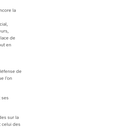
ncore la
ial,
eurs,
place de
out en
 défense de
e l’on
t ses
des sur la
t celui des