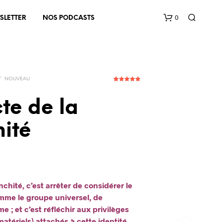
0
SLETTER
NOS PODCASTS
/
NOUVEAU
1
Noté
5.00
sur 5
basé sur
te de la
notation
client
ité
V
O
T
R
E
P
nchité, c’est arrêter de considérer le
A
me le groupe universel, de
N
e ; et c’est réfléchir aux privilèges
I
atériels) attachés à cette identité.
E