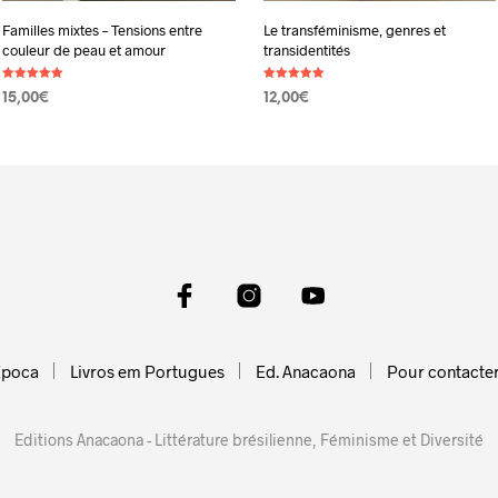
Familles mixtes – Tensions entre
Le transféminisme, genres et
couleur de peau et amour
transidentités
Note
Note
15,00
€
12,00
€
5.00
5.00
sur 5
sur 5
AJOUTER AU PANIER
AJOUTER AU PANIER
Epoca
Livros em Portugues
Ed. Anacaona
Pour contacte
Editions Anacaona - Littérature brésilienne, Féminisme et Diversité