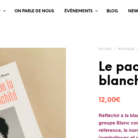
?
ON PARLE DE NOUS
ÉVÉNEMENTS
BLOG
NEW
ACCUEIL
/
BOUTIQUE
Le pac
blanch
12,00
€
Réfléchir à la bla
groupe Blanc com
référence, la norm
(symboliques et m