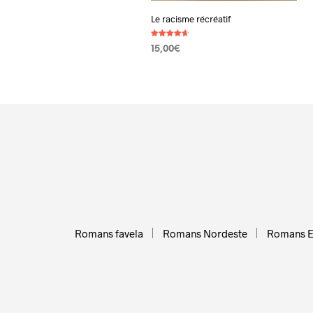
Le racisme récréatif
Note
15,00
€
4.67
sur 5
AJOUTER AU PANIER
Romans favela
Romans Nordeste
Romans 