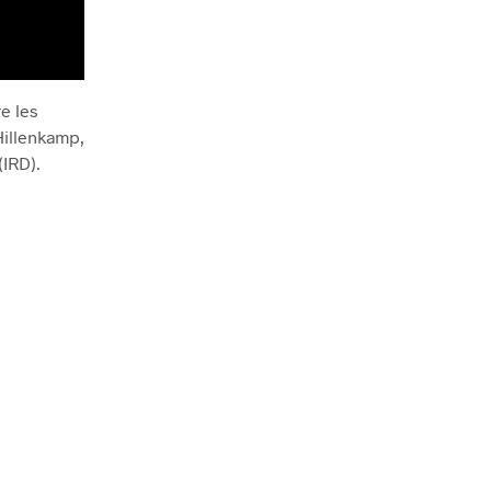
re les
Hillenkamp,
(IRD).