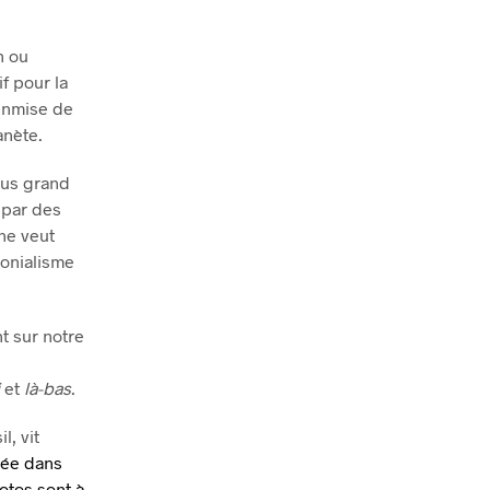
n ou
f pour la
inmise de
anète.
plus grand
 par des
ne veut
lonialisme
t sur notre
et
là-bas
.
l, vit
rnée dans
hotos sont à