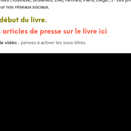
sur nos réseaux sociaux.
 début du livre.
s
articles de presse sur le livre ici
la vidéo
– pensez à activer les sous-titres.