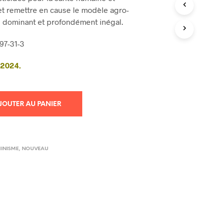
R
et remettre en cause le modèle agro-
E
l dominant et profondément inégal.
S
T
97-31-3
V
I
r 2024.
D
E
.
JOUTER AU PANIER
MINISME
,
NOUVEAU