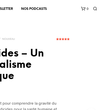
0
SLETTER
NOS PODCASTS
/
NOUVEAU
4
Noté
5.00
sur 5
basé sur
ides – Un
notations
client
ialisme
V
O
que
T
R
E
P
A
N
t pour comprendre la gravité du
I
icides pour la santé humaine et
E