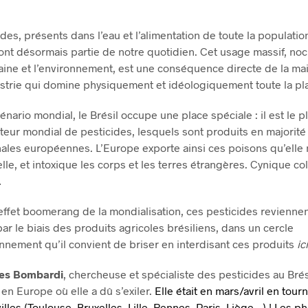
des, présents dans l’eau et l’alimentation de toute la populatio
ont désormais partie de notre quotidien. Cet usage massif, noci
ine et l’environnement, est une conséquence directe de la ma
ustrie qui domine physiquement et idéologiquement toute la pl
énario mondial, le Brésil occupe une place spéciale : il est le 
ur mondial de pesticides, lesquels sont produits en majorité
nales européennes. L’Europe exporte ainsi ces poisons qu’elle 
lle, et intoxique les corps et les terres étrangères. Cynique co
…
’effet boomerang de la mondialisation, ces pesticides reviennen
ar le biais des produits agricoles brésiliens, dans un cercle
nement qu’il convient de briser en interdisant ces produits
ici
ies Bombardi
, chercheuse et spécialiste des pesticides au Brési
en Europe où elle a dû s’exiler.
Elle était en mars/avril en tou
illes (Toulouse, Bruxelles, Lille, Rennes, Paris, Liège…) ! Les p