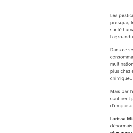
Les pestici
presque, f
santé huma
l’agro-ind
Dans ce sc
consommate
multinatio
plus chez e
chimique
Mais par l
continent p
d’empoison
Larissa M
désormais 
plusieurs v