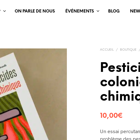
?
ON PARLE DE NOUS
ÉVÉNEMENTS
BLOG
NEW
ACCUEIL
/
BOUTIQUE
Pestic
colon
chimi
10,00
€
Un essai percutan
problème des pest