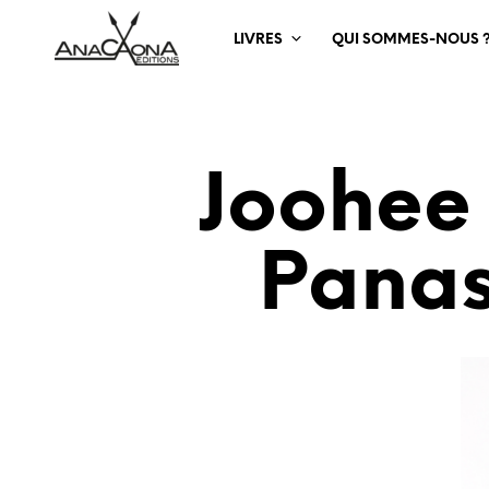
LIVRES
QUI SOMMES-NOUS 
Joohee 
Panas