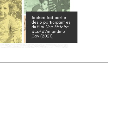
Joohee fait partie
des 5 participant·es
du film
Une histoire
à soi
d’Amandine
Gay (2021)