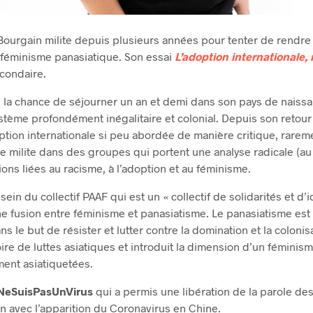
ourgain milite depuis plusieurs années pour tenter de rendre v
e féminisme panasiatique. Son essai
L’adoption internationale, 
econdaire.
 la chance de séjourner un an et demi dans son pays de naissan
ystème profondément inégalitaire et colonial. Depuis son retou
option internationale si peu abordée de manière critique, rar
le milite dans des groupes qui portent une analyse radicale (au
ons liées au racisme, à l’adoption et au féminisme.
ein du collectif PAAF qui est un « collectif de solidarités et d’
 fusion entre féminisme et panasiatisme. Le panasiatisme est 
ns le but de résister et lutter contre la domination et la colon
toire de luttes asiatiques et introduit la dimension d’un féminis
ment asiatiquetées.
NeSuisPasUnVirus
qui a permis une libération de la parole de
n avec l’apparition du Coronavirus en Chine.