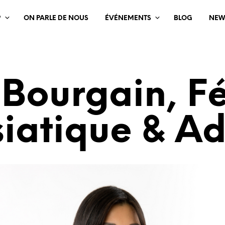
?
ON PARLE DE NOUS
ÉVÉNEMENTS
BLOG
NEW
Bourgain, F
iatique & A