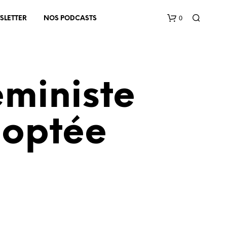
0
SLETTER
NOS PODCASTS
éministe
doptée
V
O
T
R
E
P
A
N
I
E