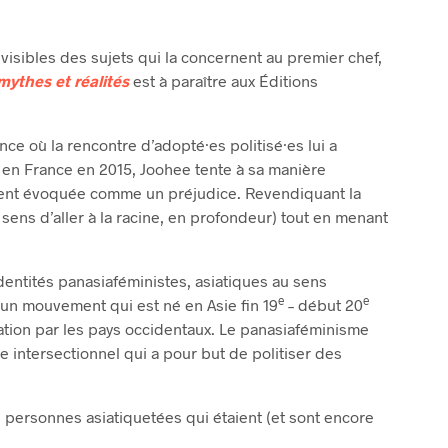
isibles des sujets qui la concernent au premier chef,
mythes et réalités
est à paraître aux Éditions
ce où la rencontre d’adopté·es politisé·es lui a
r en France en 2015, Joohee tente à sa manière
ement évoquée comme un préjudice. Revendiquant la
 sens d’aller à la racine, en profondeur) tout en menant
identités panasiaféministes, asiatiques au sens
e
e
un mouvement qui est né en Asie fin 19
– début 20
isation par les pays occidentaux. Le panasiaféminisme
me intersectionnel qui a pour but de politiser des
s personnes asiatiquetées qui étaient (et sont encore