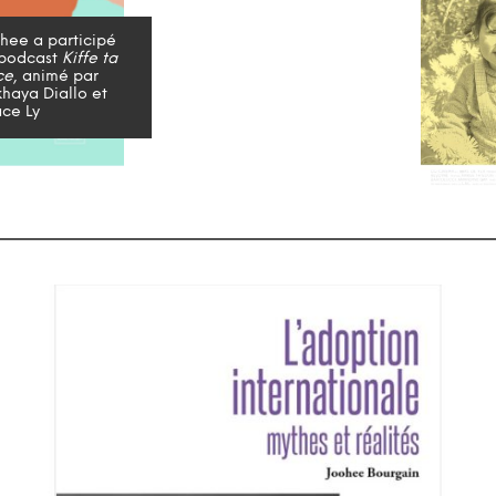
hee a participé
 podcast
Kiffe ta
ce
, animé par
haya Diallo et
ce Ly