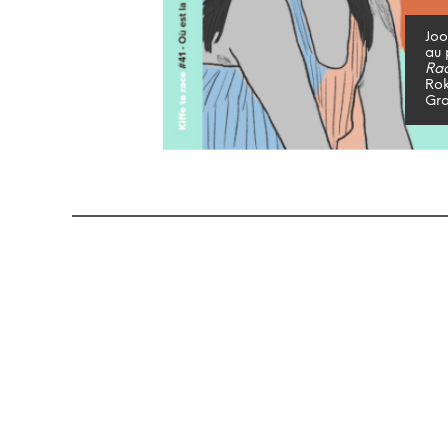
Joo
au
Ra
Rok
Gra