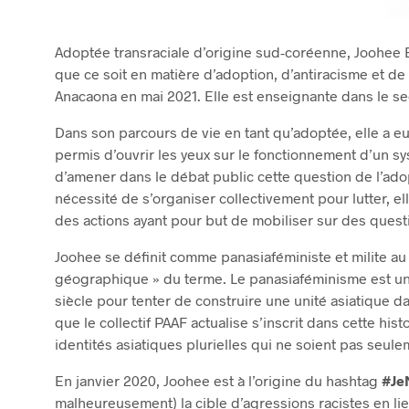
Adoptée transraciale d’origine sud-coréenne, Joohee B
que ce soit en matière d’adoption, d’antiracisme et d
Anacaona en mai 2021. Elle est enseignante dans le s
Dans son parcours de vie en tant qu’adoptée, elle a eu
permis d’ouvrir les yeux sur le fonctionnement d’un s
d’amener dans le débat public cette question de l’ad
nécessité de s’organiser collectivement pour lutter, el
des actions ayant pour but de mobiliser sur des questi
Joohee se définit comme panasiaféministe et milite au s
géographique » du terme. Le panasiaféminisme est une
siècle pour tenter de construire une unité asiatique da
que le collectif PAAF actualise s’inscrit dans cette his
identités asiatiques plurielles qui ne soient pas seule
En janvier 2020, Joohee est à l’origine du hashtag
#Je
malheureusement) la cible d’agressions racistes en lie