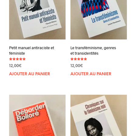
Petit manuel antiraciste et
Le transféminisme, genres
féministe
et transidentités
Note
Note
12,00
€
12,00
€
5.00
5.00
sur 5
sur 5
AJOUTER AU PANIER
AJOUTER AU PANIER