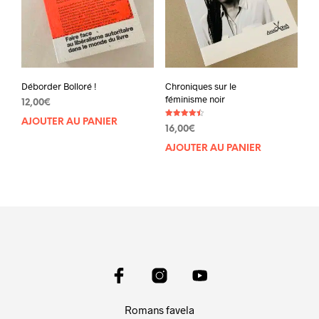
Déborder Bolloré !
Chroniques sur le
féminisme noir
12,00
€
AJOUTER AU PANIER
Note
16,00
€
4.50
sur 5
AJOUTER AU PANIER
Romans favela