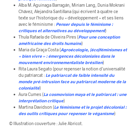
Alba M. Aguinaga Barragán, Miriam Lang, Dunia Mokrani
Chávez, Alejandra Santillana (qui écrivent à quatre ce
texte sur l’historique du « développement » et ses liens
avec le féminisme :
Penser depuis le féminisme :
critiques et alternatives au développement
)
Thula Rafaela de Oliveira Pires (
Pour une conception
améfricaine des droits humains
)
Maria da Graça Costa (
Agroécologie, (éco)féminismes et
« bien vivre » : émergences décoloniales dans le
mouvement environnementaliste brésilien
)
Rita Laura Segato (pour repenser la notion d’universalité
du patriarcat :
Le patriarcat de faible intensité du
monde pré-intrusion face au patriarcat moderne de la
colonialité
)
Aura Cumes (
La cosmovision maya et le patriarcat : une
interprétation critique
)
Martina Davidson (
L
e
féminisme et le projet décolonial :
des outils critiques pour repenser le véganisme
)
© Illustration couverture : Julie Abricot.