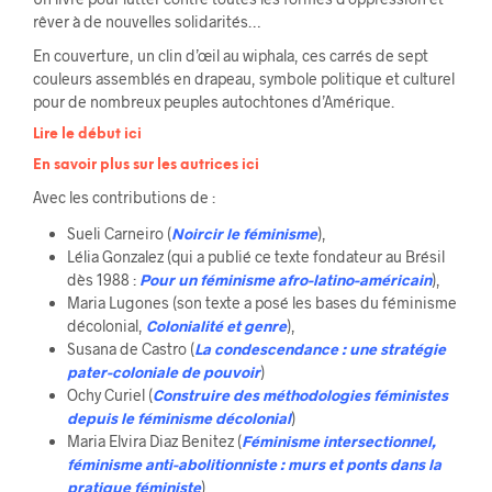
rêver à de nouvelles solidarités…
En couverture, un clin d’œil au wiphala, ces carrés de sept
couleurs assemblés en drapeau, symbole politique et culturel
pour de nombreux peuples autochtones d’Amérique.
Lire le début ici
En savoir plus sur les autrices ici
Avec les contributions de :
Sueli Carneiro (
Noircir le féminisme
),
Lélia Gonzalez (qui a publié ce texte fondateur au Brésil
dès 1988 :
Pour un féminisme afro-latino-américain
),
Maria Lugones (son texte a posé les bases du féminisme
décolonial,
Colonialité et genre
),
Susana de Castro (
La condescendance : une stratégie
pater-coloniale de pouvoir
)
Ochy Curiel (
Construire des méthodologies féministes
depuis le féminisme décolonial
)
Maria Elvira Diaz Benitez (
Féminisme intersectionnel,
féminisme anti-abolitionniste : murs et ponts dans la
pratique féministe
)