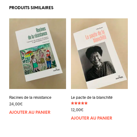
PRODUITS SIMILAIRES
Racines de la résistance
Le pacte de la blanchité
24,00
€
Note
12,00
€
5.00
AJOUTER AU PANIER
sur 5
AJOUTER AU PANIER