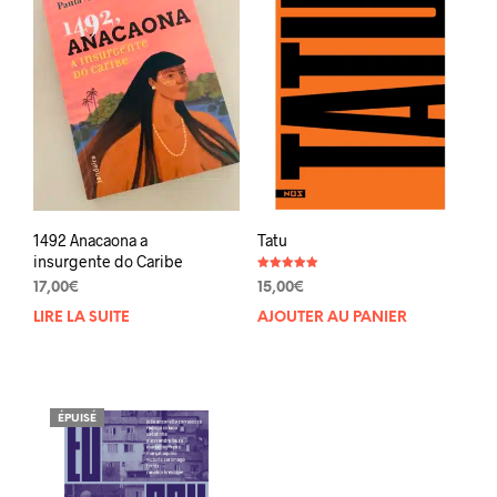
1492 Anacaona a
Tatu
insurgente do Caribe
Note
17,00
€
15,00
€
5.00
sur 5
LIRE LA SUITE
AJOUTER AU PANIER
ÉPUISÉ