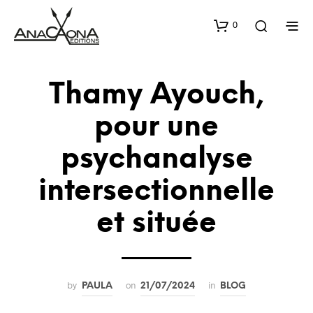
0
Thamy Ayouch,
pour une
psychanalyse
intersectionnelle
et située
by
on
in
PAULA
21/07/2024
BLOG