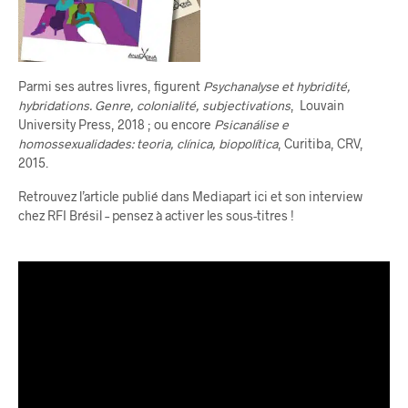
Parmi ses autres livres, figurent
Psychanalyse et hybridité,
hybridations. Genre, colonialité, subjectivations
, Louvain
University Press, 2018 ; ou encore
Psicanálise e
homossexualidades: teoria, clínica, biopolítica
, Curitiba, CRV,
2015.
Retrouvez l’article publié dans Mediapart ici et son interview
chez RFI Brésil – pensez à activer les sous-titres !