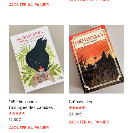
sur 5
AJOUTER AU PANIER
1492 Anacaona
Crépuscules
l’insurgée des Caraïbes
Note
23,00
€
5.00
Note
sur 5
12,00
€
4.92
AJOUTER AU PANIER
sur 5
AJOUTER AU PANIER