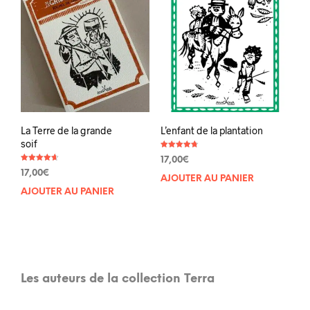
La Terre de la grande
L’enfant de la plantation
soif
Note
17,00
€
4.71
Note
sur 5
17,00
€
4.67
AJOUTER AU PANIER
sur 5
AJOUTER AU PANIER
Les auteurs de la collection Terra