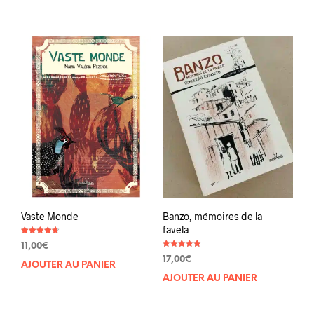
Vaste Monde
Banzo, mémoires de la
favela
Note
11,00
€
4.67
Note
sur 5
17,00
€
4.90
AJOUTER AU PANIER
sur 5
AJOUTER AU PANIER