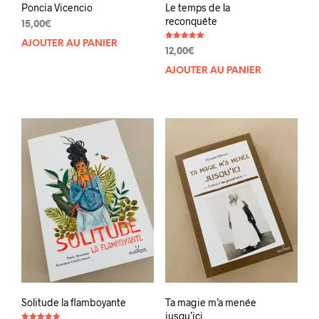
Poncia Vicencio
Le temps de la
reconquête
15,00
€
AJOUTER AU PANIER
Note
12,00
€
5.00
sur 5
AJOUTER AU PANIER
Solitude la flamboyante
Ta magie m’a menée
jusqu’ici