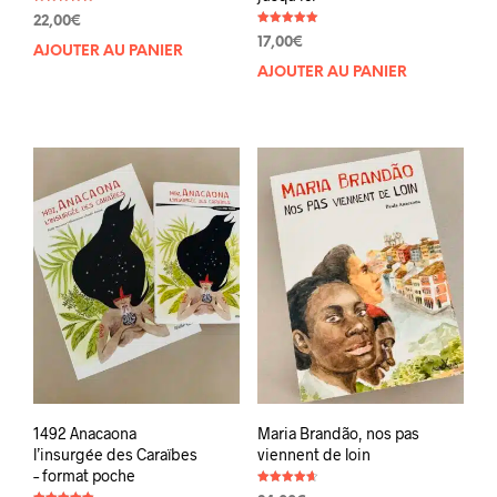
Note
22,00
€
5.00
Note
sur 5
17,00
€
5.00
AJOUTER AU PANIER
sur 5
AJOUTER AU PANIER
1492 Anacaona
Maria Brandão, nos pas
l’insurgée des Caraïbes
viennent de loin
– format poche
Note