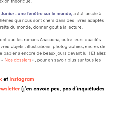
lexion théorique.
Junior
: u
ne fenêtre sur le monde,
a été lancée à
 thèmes qui nous sont chers dans des livres adaptés
ersité du monde, donner goût à la lecture.
ment que les romans Anacaona, outre leurs qualités
livres-objets : illustrations, photographies, encres de
papier a encore de beaux jours devant lui ! Et allez
e «
Nos dossiers
« , pour en savoir plus sur tous les
k
et
Instagram
wsletter
(j’en envoie peu, pas d’inquiétudes