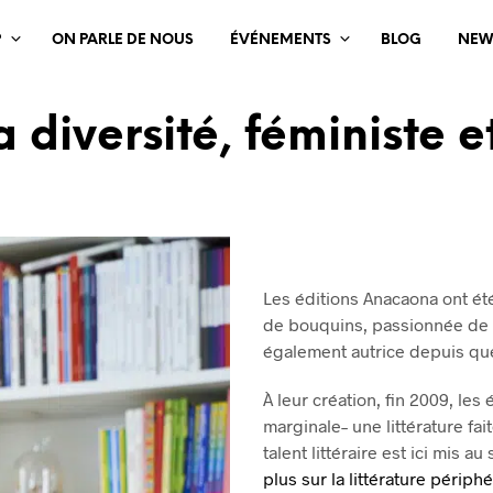
?
ON PARLE DE NOUS
ÉVÉNEMENTS
BLOG
NEW
la diversité, féministe
Les éditions Anacaona ont ét
de bouquins, passionnée de li
également autrice depuis qu
À leur création, fin 2009, les
marginale– une littérature fa
talent littéraire est ici mis 
plus sur la littérature périph