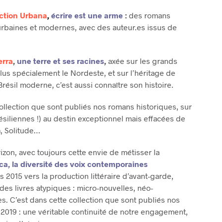
R
ection Urb
ana
,
écrire est une arme
:
des romans
E
rbaines et modernes, avec des auteur.es issus de
S
T
V
I
erra
,
une terre et ses racines
,
axée sur les grands
D
lus spécialement le Nordeste, et sur l’héritage de
E
Brésil moderne, c’est aussi connaître son histoire.
.
ollection que sont publiés nos romans historiques, sur
siliennes !) au destin exceptionnel mais effacées de
a, Solitude…
rizon, avec toujours cette envie de métisser la
ca
,
la diversité des voix contemporaines
 2015 vers la production littéraire d’avant-garde,
 des livres atypiques : micro-nouvelles, néo-
s. C’est dans cette collection que sont publiés nos
e 2019 : une véritable continuité de notre engagement,