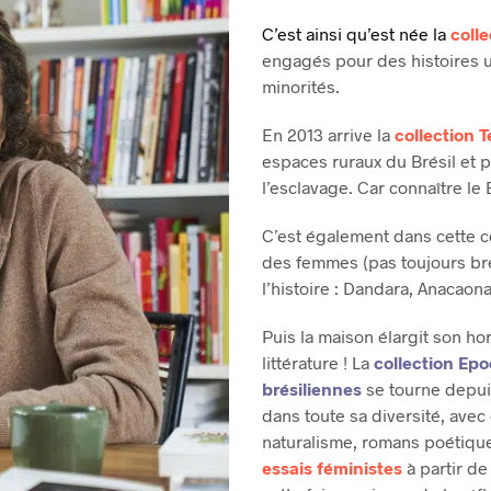
C’est ainsi qu’est née la
coll
engagés pour des histoires u
minorités.
En 2013 arrive la
collection T
espaces ruraux du Brésil et p
l’esclavage. Car connaître le 
C’est également dans cette c
des femmes (pas toujours bré
l’histoire : Dandara, Anacaon
Puis la maison élargit son ho
littérature ! La
collection
Epo
brésiliennes
se tourne depuis
dans toute sa diversité, avec
naturalisme, romans poétique
essais féministes
à partir d