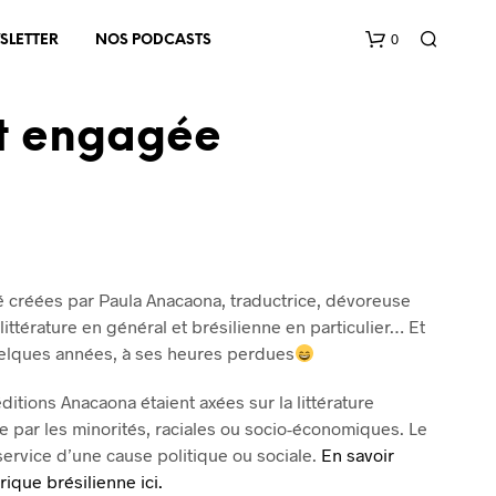
0
SLETTER
NOS PODCASTS
 et engagée
é créées par Paula Anacaona, traductrice, dévoreuse
V
ttérature en général et brésilienne en particulier… Et
O
T
elques années, à ses heures perdues
R
E
 éditions Anacaona étaient axées sur la littérature
P
ite par les minorités, raciales ou socio-économiques. Le
A
N
au service d’une cause politique ou sociale.
En savoir
I
érique brésilienne ici.
E