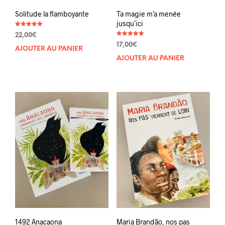
Solitude la flamboyante
Ta magie m’a menée
jusqu’ici
Note
22,00
€
5.00
Note
sur 5
17,00
€
5.00
AJOUTER AU PANIER
sur 5
AJOUTER AU PANIER
1492 Anacaona
Maria Brandão, nos pas