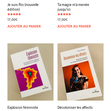
Je suis Rio (nouvelle
Ta magie m’a menée
édition)
jusqu’ici
Note
Note
17,00
€
17,00
€
5.00
5.00
sur 5
sur 5
AJOUTER AU PANIER
AJOUTER AU PANIER
Explosion féministe
Décoloniser les affects