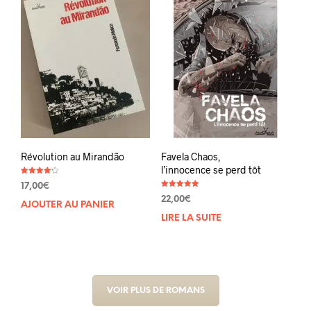
Révolution au Mirandão
Favela Chaos,
l’innocence se perd tôt
Note
17,00
€
4.20
Note
sur 5
22,00
€
5.00
AJOUTER AU PANIER
sur 5
LIRE LA SUITE
VOIR PLUS DE ROMANS