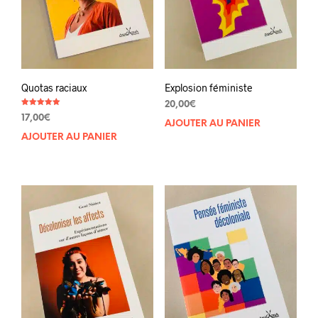
Quotas raciaux
Explosion féministe
20,00
€
Note
17,00
€
5.00
AJOUTER AU PANIER
sur 5
AJOUTER AU PANIER