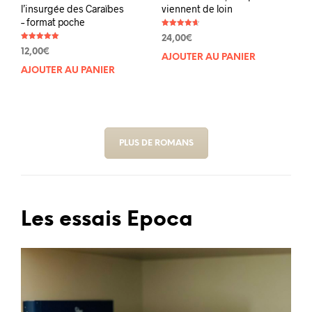
l’insurgée des Caraïbes
viennent de loin
– format poche
Note
24,00
€
4.67
Note
sur 5
12,00
€
5.00
AJOUTER AU PANIER
sur 5
AJOUTER AU PANIER
PLUS DE ROMANS
Les essais Epoca