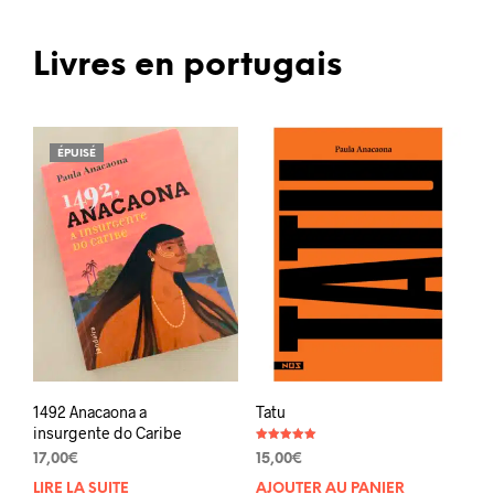
Livres en portugais
ÉPUISÉ
1492 Anacaona a
Tatu
insurgente do Caribe
Note
17,00
€
15,00
€
5.00
sur 5
LIRE LA SUITE
AJOUTER AU PANIER