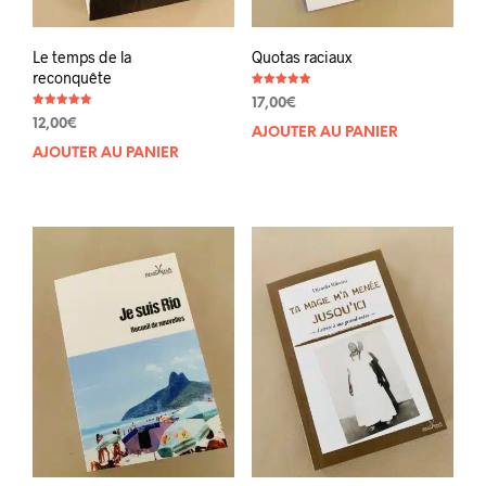
Le temps de la
Quotas raciaux
reconquête
Note
17,00
€
5.00
Note
sur 5
12,00
€
5.00
AJOUTER AU PANIER
sur 5
AJOUTER AU PANIER