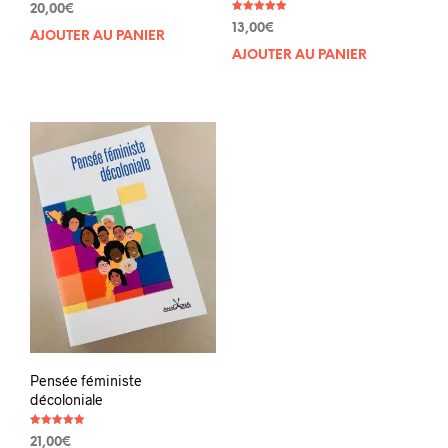
20,00
€
Note
13,00
€
5.00
AJOUTER AU PANIER
sur 5
AJOUTER AU PANIER
Pensée féministe
décoloniale
Note
21,00
€
5.00