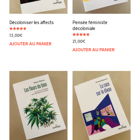
Décoloniser les affects
Pensée féministe
décoloniale
Note
13,00
€
5.00
Note
sur 5
21,00
€
5.00
AJOUTER AU PANIER
sur 5
AJOUTER AU PANIER