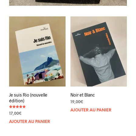
Je suis Rio (nouvelle
Noir et Blanc
édition)
19,00
€
AJOUTER AU PANIER
Note
17,00
€
5.00
sur 5
AJOUTER AU PANIER