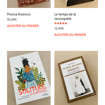
Poncia Vicencio
Le temps de la
reconquête
15,00
€
AJOUTER AU PANIER
Note
12,00
€
5.00
sur 5
AJOUTER AU PANIER