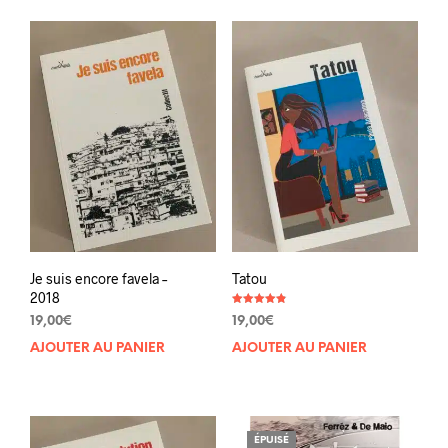
Je suis encore favela –
Tatou
2018
Note
19,00
€
19,00
€
4.81
sur 5
AJOUTER AU PANIER
AJOUTER AU PANIER
ÉPUISÉ