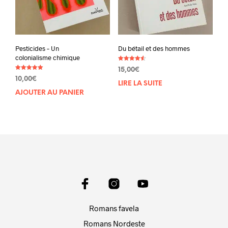
Pesticides – Un
Du bétail et des hommes
colonialisme chimique
Note
15,00
€
4.60
Note
sur 5
10,00
€
5.00
LIRE LA SUITE
sur 5
AJOUTER AU PANIER
Romans favela
Romans Nordeste