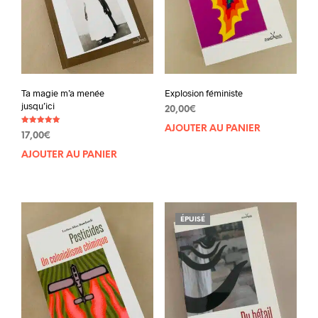
Ta magie m’a menée
Explosion féministe
jusqu’ici
20,00
€
AJOUTER AU PANIER
Note
17,00
€
5.00
sur 5
AJOUTER AU PANIER
ÉPUISÉ