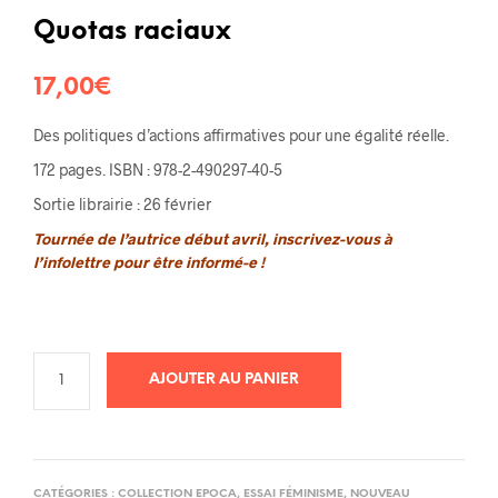
Noté
3
5.00
sur 5
basé sur
Quotas raciaux
notations
client
17,00
€
Des politiques d’actions affirmatives pour une égalité réelle.
172 pages. ISBN : 978-2-490297-40-5
Sortie librairie : 26 février
Tournée de l’autrice début avril, inscrivez-vous à
l’infolettre pour être informé-e !
AJOUTER AU PANIER
CATÉGORIES :
COLLECTION EPOCA
,
ESSAI FÉMINISME
,
NOUVEAU