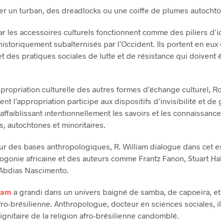
er un turban, des dreadlocks ou une coiffe de plumes autochto
car les accessoires culturels fonctionnent comme des piliers d’i
historiquement subalternisés par l’Occident. Ils portent en eux
et des pratiques sociales de lutte et de résistance qui doivent 
ppropriation culturelle des autres formes d’échange culturel, R
t l’appropriation participe aux dispositifs d’invisibilité et de
 affaiblissant intentionnellement les savoirs et les connaissanc
s, autochtones et minoritaires.
ur des bases anthropologiques, R. William dialogue dans cet 
ogonie africaine et des auteurs comme Frantz Fanon, Stuart Ha
Abdias Nascimento.
iam
a grandi dans un univers baigné de samba, de capoeira, et
afro-brésilienne. Anthropologue, docteur en sciences sociales, il
ignitaire de la religion afro-brésilienne candomblé.