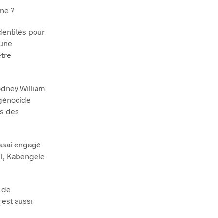
ne ?
dentités pour
 une
être
odney William
 génocide
es des
essai engagé
ll, Kabengele
 de
 est aussi