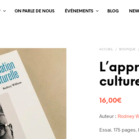
?
ON PARLE DE NOUS
ÉVÉNEMENTS
BLOG
NEW
ACCUEIL
/
BOUTIQUE
L’appr
cultur
16,00
€
Auteur :
Rodney W
Essai. 175 pages.