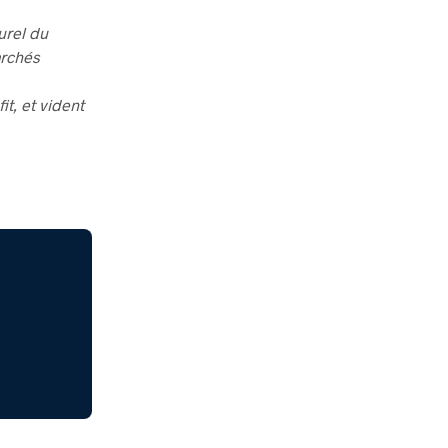
urel du
archés
it, et vident