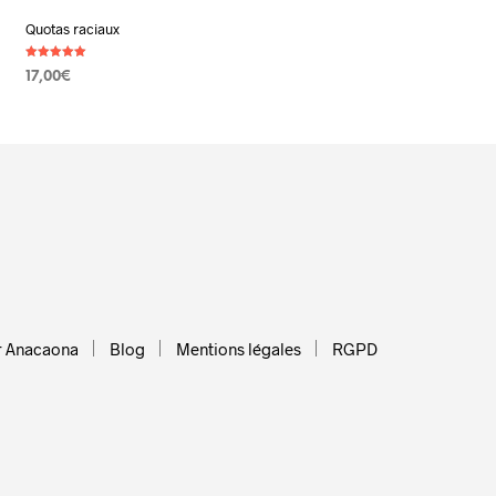
Quotas raciaux
Note
17,00
€
5.00
sur 5
AJOUTER AU PANIER
r Anacaona
Blog
Mentions légales
RGPD