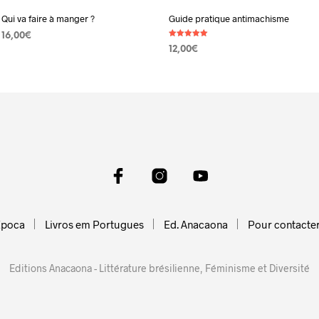
Qui va faire à manger ?
Guide pratique antimachisme
16,00
€
Note
12,00
€
5.00
AJOUTER AU PANIER
sur 5
AJOUTER AU PANIER
Epoca
Livros em Portugues
Ed. Anacaona
Pour contacte
Editions Anacaona - Littérature brésilienne, Féminisme et Diversité