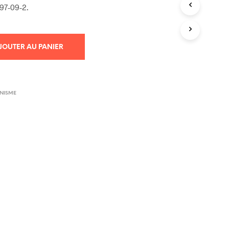
97-09-2.
R
E
S
T
V
JOUTER AU PANIER
I
D
E
.
INISME