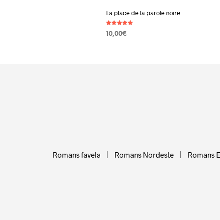
La place de la parole noire
Note
10,00
€
5.00
sur 5
AJOUTER AU PANIER
Romans favela
Romans Nordeste
Romans 