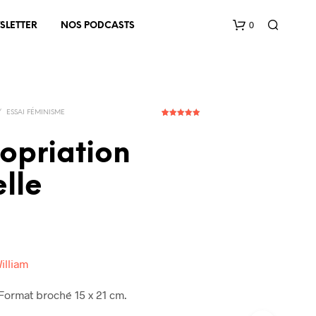
0
SLETTER
NOS PODCASTS
/
ESSAI FÉMINISME
4
Noté
5.00
sur 5
basé sur
opriation
notations
client
elle
V
O
T
R
E
P
illiam
A
N
 Format broché 15 x 21 cm.
I
E