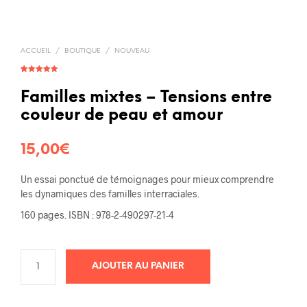
ACCUEIL
/
BOUTIQUE
/
NOUVEAU
Noté
4
5.00
sur 5
basé sur
Familles mixtes – Tensions entre
notations
client
couleur de peau et amour
15,00
€
Un essai ponctué de témoignages pour mieux comprendre
les dynamiques des familles interraciales.
160 pages. ISBN : 978-2-490297-21-4
AJOUTER AU PANIER