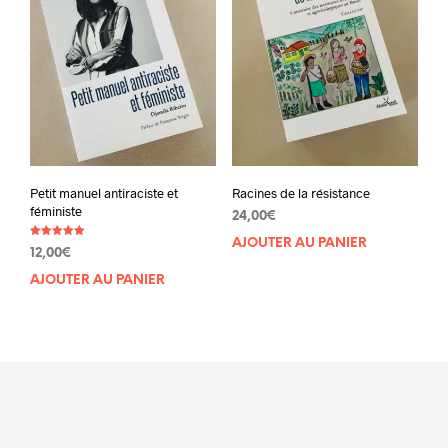
Petit manuel antiraciste et
Racines de la résistance
féministe
24,00
€
AJOUTER AU PANIER
Note
12,00
€
5.00
sur 5
AJOUTER AU PANIER