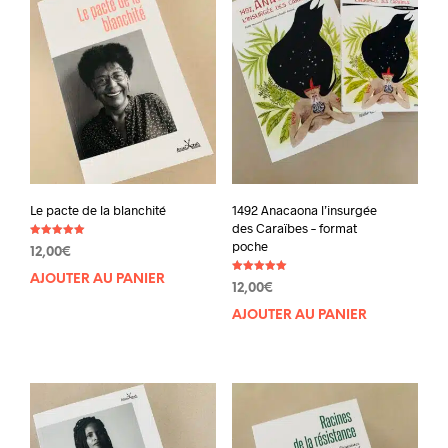
Le pacte de la blanchité
1492 Anacaona l’insurgée
des Caraïbes – format
poche
Note
12,00
€
5.00
sur 5
AJOUTER AU PANIER
Note
12,00
€
5.00
sur 5
AJOUTER AU PANIER