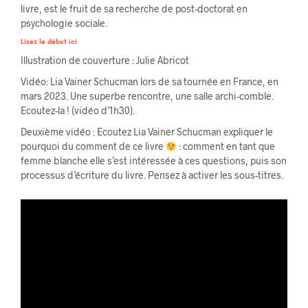
livre, est le fruit de sa recherche de post-doctorat en
psychologie sociale.
Lisez le début ici
Illustration de couverture : Julie Abricot
Vidéo: Lia Vainer Schucman lors de sa tournée en France, en
mars 2023. Une superbe rencontre, une salle archi-comble.
Ecoutez-la ! (vidéo d’1h30).
Deuxième vidéo : Ecoutez Lia Vainer Schucman expliquer le
pourquoi du comment de ce livre
: comment en tant que
femme blanche elle s’est intéressée à ces questions, puis son
processus d’écriture du livre. Pensez à activer les sous-titres.