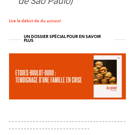
de Sao Paulo)
Lire le début de
Au suivant
UN DOSSIER SPÉCIAL POUR EN SAVOIR
PLUS
– – – – – – – – – – – – – – – – – – – – – – – – – – – – – – – – – – – – – – –
– – – – – – – – – – – – – – – – – – – – – – – – – – –