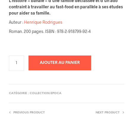
L’histoire « banale » d’une famille déclassée et d’un ado
initial
actuel
contraint à travailler au fast-food en parallèle à ses études
pour aider sa famille.
était :
est :
Auteur :
Henrique Rodrigues
17,00€.
11,00€.
Roman. 200 pages. ISBN : 978-2-918799-92-4
AJOUTER AU PANIER
CATÉGORIE :
COLLECTION EPOCA
PREVIOUS PRODUCT
NEXT PRODUCT