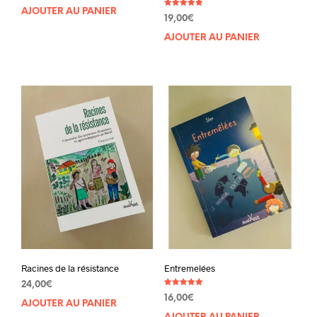
AJOUTER AU PANIER
Note
19,00
€
5.00
sur 5
AJOUTER AU PANIER
Racines de la résistance
Entremelées
24,00
€
Note
16,00
€
5.00
AJOUTER AU PANIER
sur 5