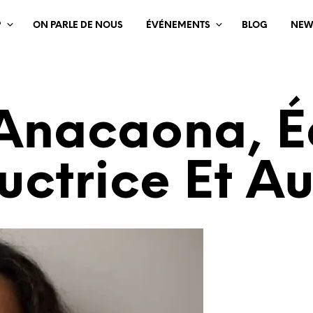
?
ON PARLE DE NOUS
ÉVÉNEMENTS
BLOG
NEW
Anacaona, Éd
uctrice Et Au