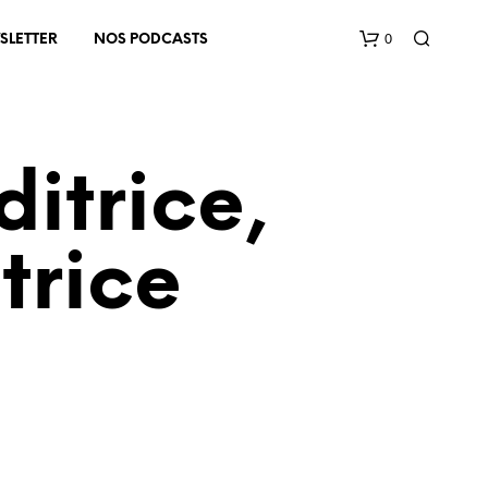
0
SLETTER
NOS PODCASTS
itrice,
trice
V
O
T
R
E
P
A
N
I
E