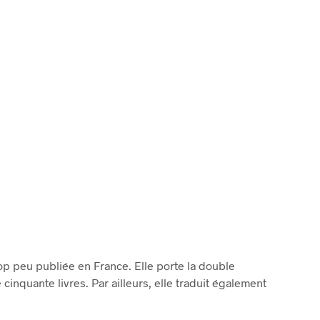
R
E
S
T
V
I
D
E
.
rop peu publiée en France. Elle porte la double
 cinquante livres. Par ailleurs, elle traduit également