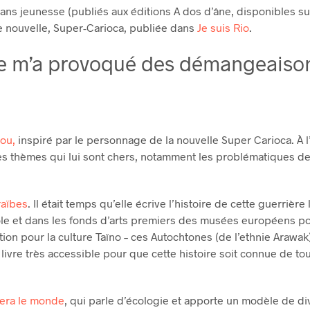
ans jeunesse (publiés aux éditions A dos d’âne, disponibles sur
ne nouvelle, Super-Carioca, publiée dans
Je suis Rio
.
lle m’a provoqué des démangeaisons
tou,
inspiré par le personnage de la nouvelle Super Carioca. À l
es thèmes qui lui sont chers, notamment les problématiques de r
raïbes
. Il était temps qu’elle écrive l’histoire de cette guerrièr
 et dans les fonds d’arts premiers des musées européens pour
nation pour la culture Taïno – ces Autochtones (de l’ethnie Arawa
ivre très accessible pour que cette histoire soit connue de tou
era le monde
, qui parle d’écologie et apporte un modèle de dive