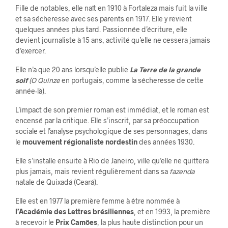
Fille de notables, elle naît en 1910 à Fortaleza mais fuit la ville
et sa sécheresse avec ses parents en 1917. Elle y revient
quelques années plus tard. Passionnée d’écriture, elle
devient journaliste à 15 ans, activité qu’elle ne cessera jamais
d’exercer.
Elle n’a que 20 ans lorsqu’elle publie
La Terre de la grande
soif
(O Quinze
en portugais, comme la sécheresse de cette
année-là).
L’impact de son premier roman est immédiat, et le roman est
encensé par la critique. Elle s’inscrit, par sa préoccupation
sociale et l’analyse psychologique de ses personnages, dans
le
mouvement régionaliste nordestin
des années 1930.
Elle s’installe ensuite à Rio de Janeiro, ville qu’elle ne quittera
plus jamais, mais revient régulièrement dans sa
fazenda
natale de Quixadá (Ceará).
Elle est en 1977 la première femme à être nommée à
l’Académie des Lettres brésiliennes
, et en 1993, la première
à recevoir le
Prix Camões
, la plus haute distinction pour un