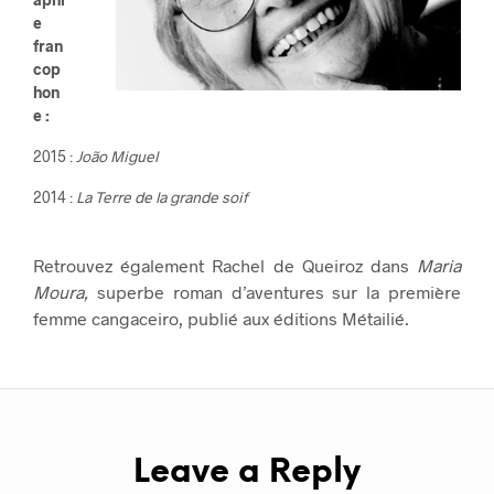
e
fran
cop
hon
e :
2015 :
João Miguel
2014 :
La Terre de la grande soif
Retrouvez également Rachel de Queiroz dans
Maria
Moura,
superbe roman d’aventures sur la première
femme cangaceiro,
publié aux éditions Métailié.
Leave a Reply