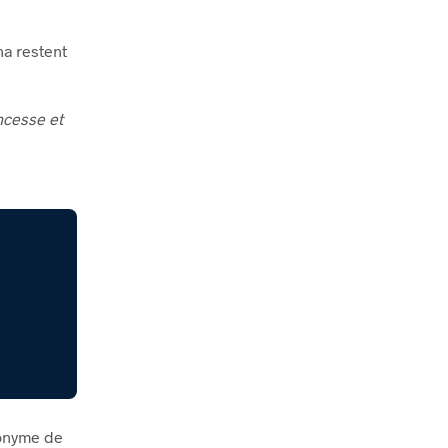
na restent
ncesse et
donyme de