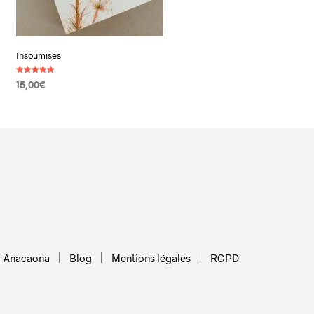
Insoumises
Note
15,00
€
4.89
sur 5
AJOUTER AU PANIER
r Anacaona
Blog
Mentions légales
RGPD