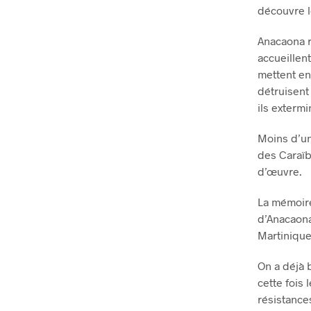
découvre le
Anacaona r
accueillen
mettent en 
détruisent
ils extermi
Moins d’un
des Caraïb
d’œuvre.
La mémoire
d’Anacaona
Martinique
On a déjà 
cette fois 
résistances