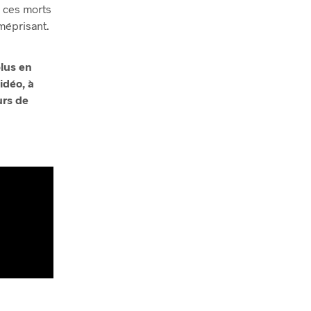
e ces morts
 méprisant.
plus en
idéo, à
urs de