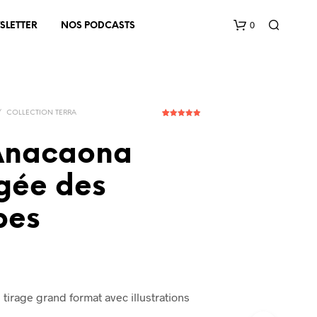
0
SLETTER
NOS PODCASTS
/
COLLECTION TERRA
12
Noté
4.92
sur 5
basé sur
Anacaona
notations
client
rgée des
V
O
bes
T
R
E
P
A
N
e tirage grand format avec illustrations
I
E