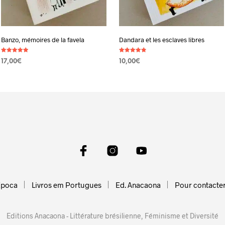
Banzo, mémoires de la favela
Dandara et les esclaves libres
Note
Note
17,00
€
10,00
€
4.90
4.83
sur 5
sur 5
AJOUTER AU PANIER
AJOUTER AU PANIER
Epoca
Livros em Portugues
Ed. Anacaona
Pour contacte
Editions Anacaona - Littérature brésilienne, Féminisme et Diversité