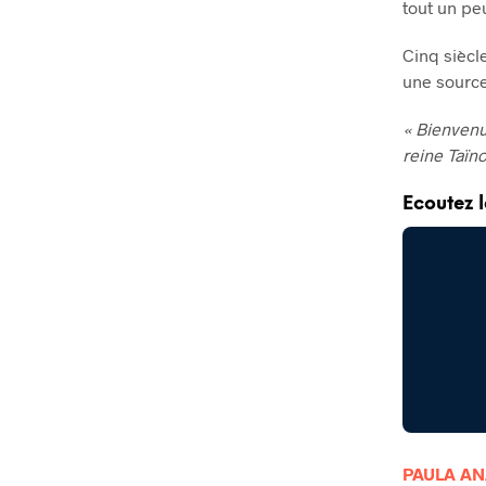
tout un pe
Cinq siècle
une source
« Bienvenu
reine Taïn
Ecoutez l
PAULA A