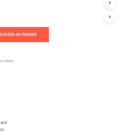
R
E
S
T
V
I
JOUTER AU PANIER
D
E
.
ON TERRA
rant
ón