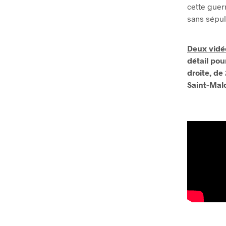
cette guer
sans sépult
Deux vidéo
détail pour
droite, de
Saint-Malo