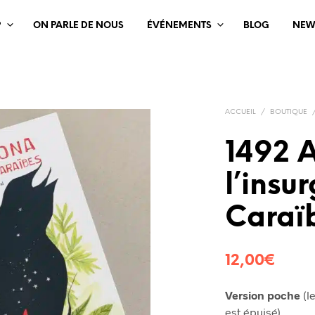
?
ON PARLE DE NOUS
ÉVÉNEMENTS
BLOG
NEW
ACCUEIL
/
BOUTIQUE
1492 
l’insu
Caraï
12,00
€
Version poche
(l
est épuisé)