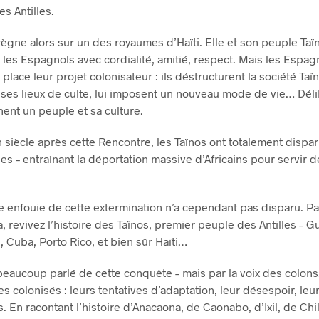
s Antilles.
ègne alors sur un des royaumes d’Haïti. Elle et son peuple Taï
t les Espagnols avec cordialité, amitié, respect. Mais les Espag
place leur projet colonisateur : ils déstructurent la société Taïn
 ses lieux de culte, lui imposent un nouveau mode de vie… Dél
nent un peuple et sa culture.
 siècle après cette Rencontre, les Taïnos ont totalement disparu
es – entraînant la déportation massive d’Africains pour servir 
 enfouie de cette extermination n’a cependant pas disparu. Par
, revivez l’histoire des Taïnos, premier peuple des Antilles – 
, Cuba, Porto Rico, et bien sûr Haïti…
beaucoup parlé de cette conquête – mais par la voix des colon
les colonisés : leurs tentatives d’adaptation, leur désespoir, leu
. En racontant l’histoire d’Anacaona, de Caonabo, d’Ixil, de Chi