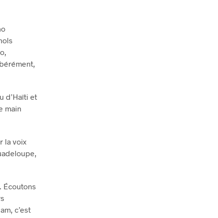
no
nols
o,
ibérément,
 d’Haïti et
de main
 la voix
Guadeloupe,
s. Écoutons
rs
lam, c’est