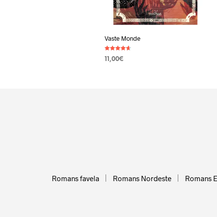
Vaste Monde
Note
11,00
€
4.67
sur 5
AJOUTER AU PANIER
Romans favela
Romans Nordeste
Romans 