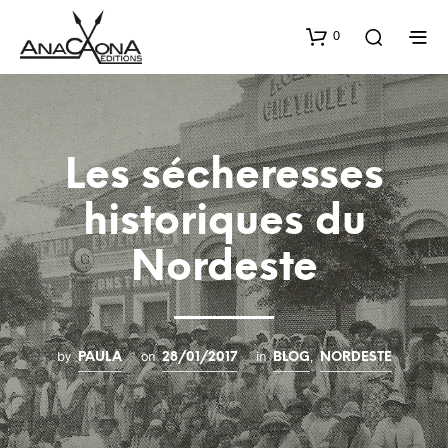
0
Les sécheresses
historiques du
Nordeste
by
on
in
,
PAULA
28/01/2017
BLOG
NORDESTE