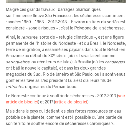
Malgré ces grands travaux – barrages pharaoniques
sur l’immense fleuve São Francisco – les sécheresses continuent
: années 1950… 1963… 2012-2013… Environ un tiers du sertão est
considéré « zone à risques » : c’est le Polygone de la sécheresse.
Ainsi, le
retirante
, sorte de « réfugié climatique », est une figure
permanente de l’histoire du Nordeste – et du Brésil : le Nordeste,
terre de migration, a essaimé ses paysans dans tout le Brésil : en
e
Amazonie au début du XX
siècle (où ils travaillaient comme
seringueiros,
ou récolteurs de latex), à Brasilia (où les
candangos
ont bâti la nouvelle capitale), et dans les deux grandes
mégapoles du Sud, Rio de Janeiro et São Paulo, où ils sont venus
gonfler les favelas. L’ex-président Lula est d’ailleurs fils de
retirantes
originaires du Pernambouc.
Le Nordeste continue à souffrir de sécheresses – 2012-2013 (
voir
article de blog ici
) et 2017 (
article de blog ici
)
Mais dans le pays qui détient les plus fortes ressources en eau
potable de la planète, comment est-il possible qu’une partie de
son territoire souffre encore de sécheresses chroniques ?…