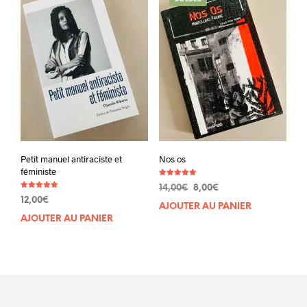
Petit manuel antiraciste et
Nos os
féministe
Note
Le
Le
14,00
€
8,00
€
5.00
Note
sur 5
12,00
€
prix
prix
5.00
AJOUTER AU PANIER
sur 5
initial
actuel
AJOUTER AU PANIER
était :
est :
14,00€.
8,00€.