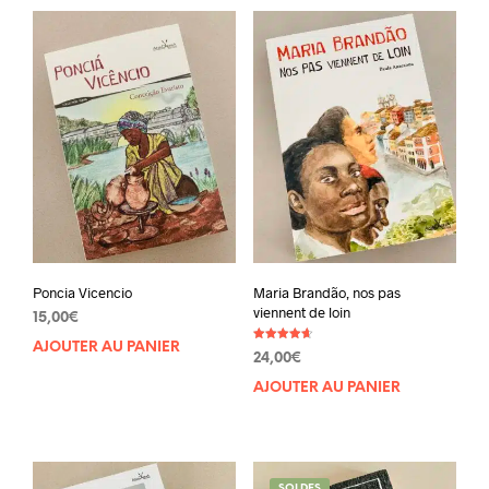
Poncia Vicencio
Maria Brandão, nos pas
viennent de loin
15,00
€
AJOUTER AU PANIER
Note
24,00
€
4.67
sur 5
AJOUTER AU PANIER
SOLDES