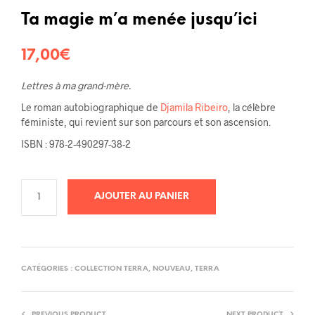
Noté
2
5.00
sur 5
basé sur
Ta magie m’a menée jusqu’ici
notations
client
17,00
€
Lettres à ma grand-mère.
Le roman autobiographique de
Djamila Ribeiro
, la célèbre
féministe, qui revient sur son parcours et son ascension.
ISBN : 978-2-490297-38-2
AJOUTER AU PANIER
CATÉGORIES :
COLLECTION TERRA
,
NOUVEAU
,
TERRA
PREVIOUS PRODUCT
NEXT PRODUCT