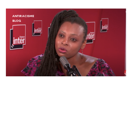
ANTIRACISME
BLOG
« Racisme cordial » et « racisme
récréatif » : Léonora Miano et
Adilson Moreira
Je partage avec vous cet extrait d’une interview passionnante de
Léonora Miano sur France Inter,…