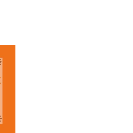
R
E
S
T
V
I
D
E
.