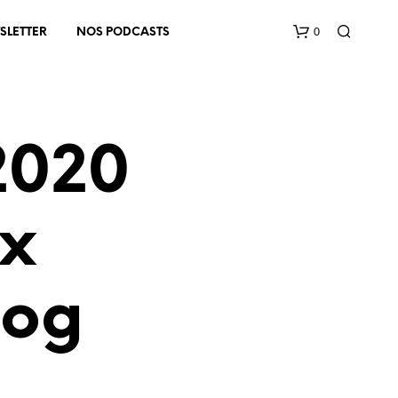
0
SLETTER
NOS PODCASTS
2020
ux
V
O
T
log
R
E
P
A
N
I
E