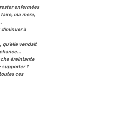
 rester enfermées
 faire, ma mère,
…
t diminuer à
 qu’elle vendait
a chance…
âche éreintante
e supporter ?
toutes ces