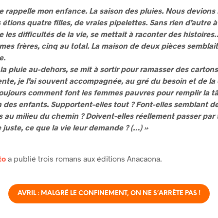
me rappelle mon enfance. La saison des pluies. Nous devions
étions quatre filles, de vraies pipelettes. Sans rien d’autre à
 les difficultés de la vie, se mettait à raconter des histoires
 mes frères, cinq au total. La maison de deux pièces semblai
e.
a pluie au-dehors, se mit à sortir pour ramasser des cartons,
ente, je l’ai souvent accompagnée, au gré du besoin et de l
ujours comment font les femmes pauvres pour remplir la t
n des enfants. Supportent-elles tout ? Font-elles semblant d
 au milieu du chemin ? Doivent-elles réellement passer par 
 juste, ce que la vie leur demande ? (…) »
to
a publié trois romans aux éditions Anacaona.
AVRIL : MALGRÉ LE CONFINEMENT, ON NE S’ARRÊTE PAS !