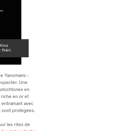
Xina
thëri.
de Yanomami –
especter. Une
Autochtones en
 riche en or et
– entraînant avec
t sont protégées.
ur les rites de