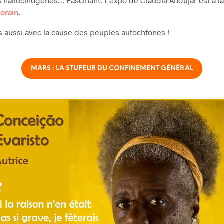
 hallucinogènes… Fascinant. L’expo de Claudia Andujar est à l
porain
.
s aussi avec la cause des peuples autochtones !
MARS : LA STUPEUR DU CONFINEMENT GÉNÉRAL