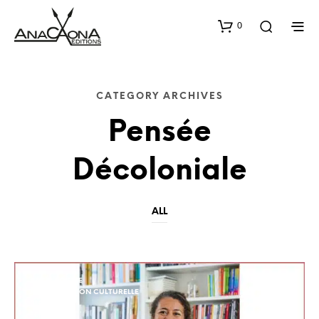
0
CATEGORY ARCHIVES
Pensée
Décoloniale
ALL
ANTIRACISME
APPROPRIATION CULTURELLE
BLOG
FÉMINISME