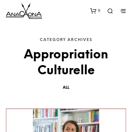
0
CATEGORY ARCHIVES
Appropriation
Culturelle
ALL
ANTIRACISME
APPROPRIATION CULTURELLE
BLOG
FÉMINISME