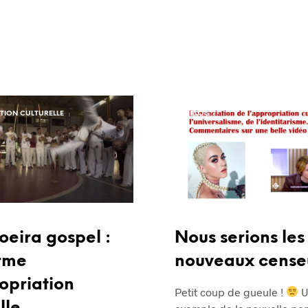
TION CULTURELLE
BLOG
oeira gospel :
Nous serions les
rme
nouveaux cense
opriation
Petit coup de gueule !
U