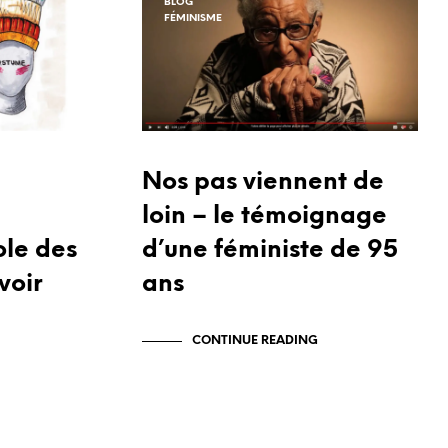
BLOG
R
FÉMINISME
E
S
T
V
I
D
E
.
Nos pas viennent de
loin – le témoignage
ole des
d’une féministe de 95
voir
ans
CONTINUE READING