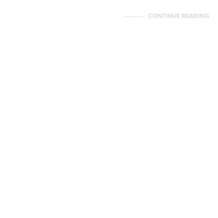
CONTINUE READING
BLOG
Retour sur la re
« Décolonisons 