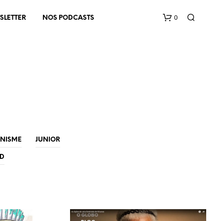
0
SLETTER
NOS PODCASTS
V
INISME
JUNIOR
O
T
ED
R
E
P
A
N
I
E