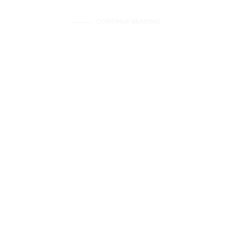
CONTINUE READING
BLOG
ncontre
Des idées cadeaux
le
pour Noël