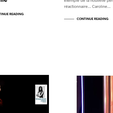
lle
exemple de la nouvelle pe
réactionnaire… Caroline…
INUE READING
CONTINUE READING
BLOG