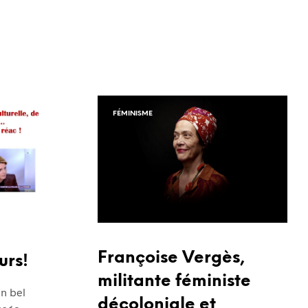
FÉMINISME
Françoise Vergès,
urs!
militante féministe
n bel
décoloniale et