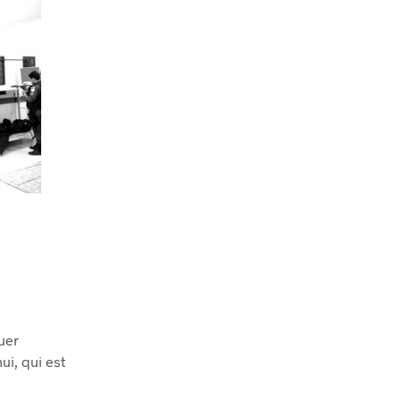
R
E
S
T
V
I
D
E
.
tuer
ui, qui est