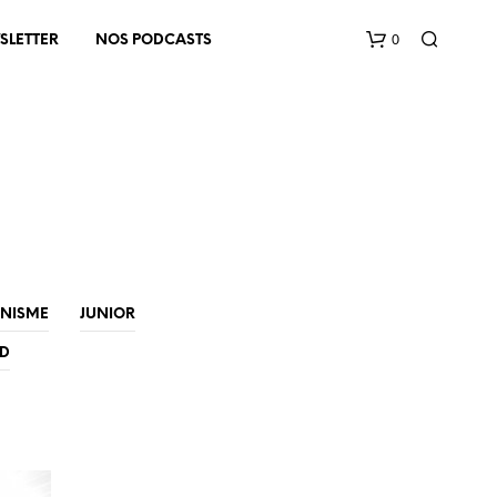
0
SLETTER
NOS PODCASTS
V
INISME
JUNIOR
O
T
ED
R
E
P
A
N
I
E