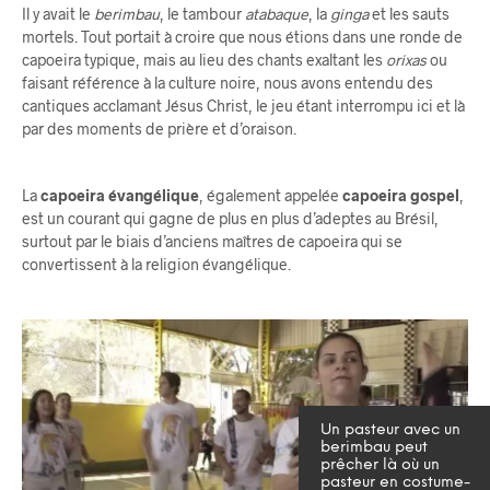
Il y avait le
berimbau
, le tambour
atabaque
, la
ginga
et les sauts
mortels. Tout portait à croire que nous étions dans une ronde de
capoeira typique, mais au lieu des chants exaltant les
orixas
ou
faisant référence à la culture noire, nous avons entendu des
cantiques acclamant Jésus Christ, le jeu étant interrompu ici et là
par des moments de prière et d’oraison.
La
capoeira évangélique
, également appelée
capoeira gospel
,
est un courant qui gagne de plus en plus d’adeptes au Brésil,
surtout par le biais d’anciens maîtres de capoeira qui se
convertissent à la religion évangélique.
Un pasteur avec un
berimbau peut
prêcher là où un
pasteur en costume-