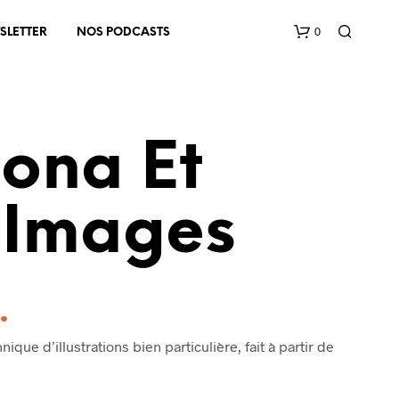
0
SLETTER
NOS PODCASTS
aona Et
n Images
V
O
T
.
R
E
P
ique d’illustrations bien particulière, fait à partir de
A
N
I
E