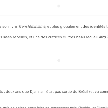
e son livre
Transféminisme
, et plus globalement des identités 
if Cases rebelles, et une des autrices du très beau recueil
Afro 
 deux ans que Djamila n’était pas sortie du Brésil (et vu comme
 qu’une soirée pour faire se rencontrer Yala Kisukidi et Djami