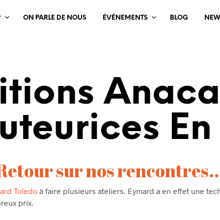
?
ON PARLE DE NOUS
ÉVÉNEMENTS
BLOG
NEW
itions Anac
uteurices E
Retour sur nos rencontres..
ard Toledo
à faire plusieurs ateliers. Eymard a en effet une techn
reux prix.