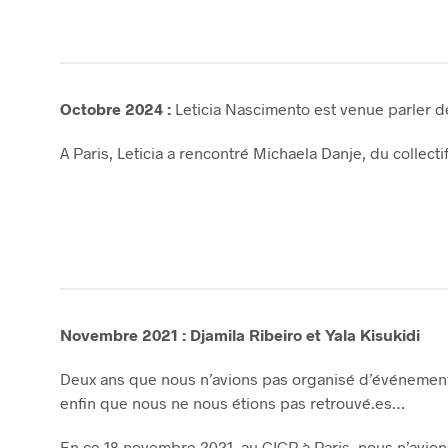
Octobre 2024 :
Leticia Nascimento est venue parler d
A Paris, Leticia a rencontré Michaela Danje, du collect
Novembre 2021 : Djamila Ribeiro et Yala Kisukidi
Deux ans que nous n’avions pas organisé d’événements ;
enfin que nous ne nous étions pas retrouvé.es…
En ce 18 novembre 2021, au CICP à Paris, nous n’avions