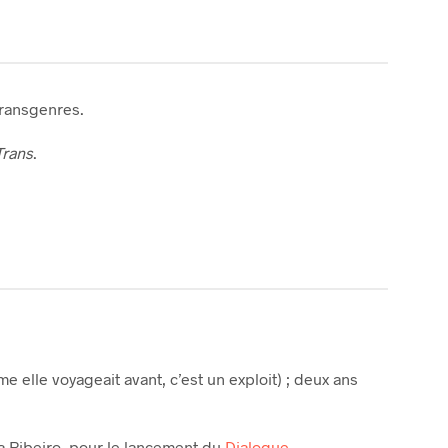
transgenres.
Trans
.
 elle voyageait avant, c’est un exploit) ; deux ans
la Ribeiro, pour le lancement du
Dialogue