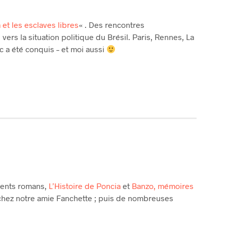
et les esclaves libres
« . Des rencontres
ers la situation politique du Brésil. Paris, Rennes, La
c a été conquis – et moi aussi
dents romans,
L’Histoire de Poncia
et
Banzo, mémoires
chez notre amie Fanchette ; puis de nombreuses