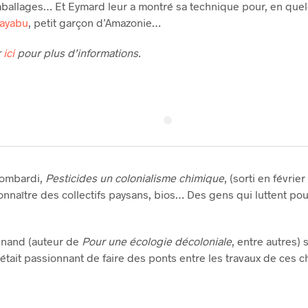
mballages… Et Eymard leur a montré sa technique pour, en quel
ayabu
, petit garçon d’Amazonie…
r
ici
pour plus d’informations.
 Bombardi,
Pesticides un colonialisme chimique
, (sorti en févri
nnaître des collectifs paysans, bios… Des gens qui luttent pou
inand (auteur de
Pour une écologie décoloniale
, entre autres)
t c’était passionnant de faire des ponts entre les travaux de ce