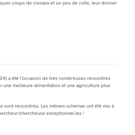
ques coups de ciseaux et un peu de colle, leur donner
R
E
S
T
V
I
D
E
.
er 24) a été l’occasion de très nombreuses rencontres
r une meilleure alimentation et une agriculture plus
 se sont rencontrés. Les mêmes schémas ont été mis à
s chercheur/chercheuse exceptionnel.les !