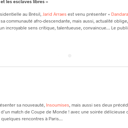
t les esclaves libres »
sidentielle au Brésil,
Jarid Arraes
est venu présenter «
Dandara 
 sa communauté afro-descendante, mais aussi, actualité oblige, v
’un incroyable sens critique, talentueuse, convaincue… Le publi
résenter sa nouveauté,
Insoumises
, mais aussi ses deux précé
r d’un match de Coupe de Monde ! avec une soirée délicieuse 
n quelques rencontres à Paris…