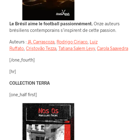
Le Brésil aime le football passionnément.
Onze auteurs
brésiliens contemporains s’inspirent de cette passion.
Auteurs :
JA. Carrascoza
,
Rodrigo Ciriaco
,
Luiz
Ruffato
,
Cristovão Tezza
,
Tatiana Salem Levy
,
Carola Saavedra
[/one_fourth]
[hr]
COLLECTION TERRA
[one_half first]