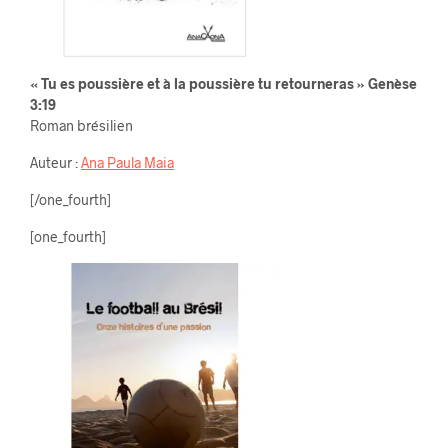
« Tu es poussière et à la poussière tu retourneras » Genèse
3:19
Roman brésilien
Auteur :
Ana Paula Maia
[/one_fourth]
[one_fourth]