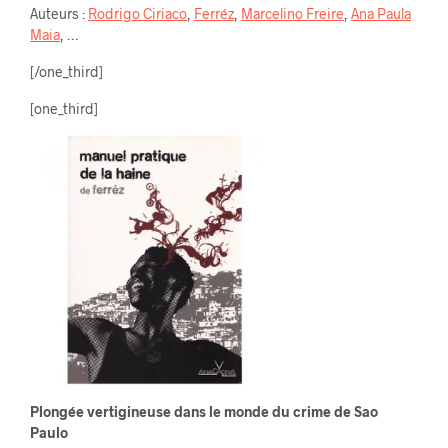
Auteurs :
Rodrigo Ciriaco
,
Ferréz
,
Marcelino Freire
,
Ana Paula
Maia
, …
[/one_third]
[one_third]
Plongée vertigineuse dans le monde du crime de Sao
Paulo