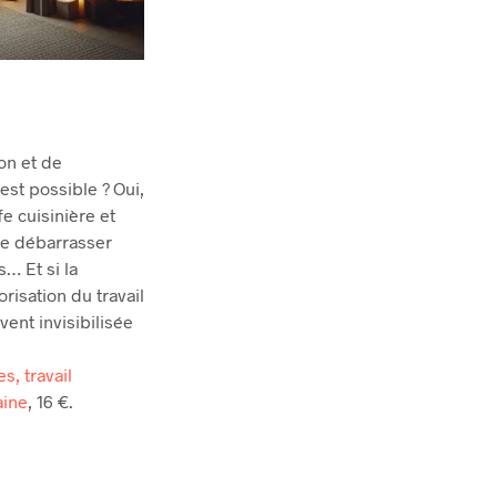
ion et de
st possible ? Oui,
fe cuisinière et
se débarrasser
… Et si la
orisation du travail
nt invisibilisée
s, travail
aine
, 16 €.