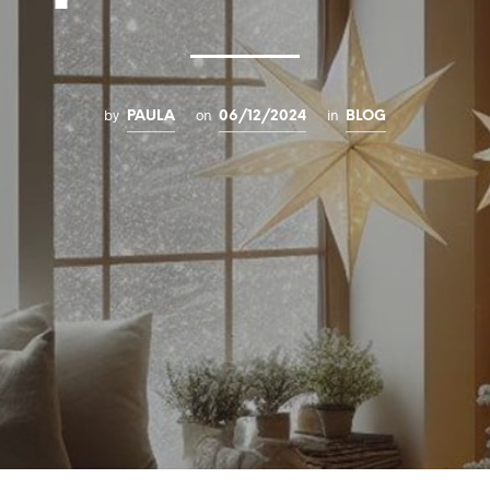
by
on
in
PAULA
06/12/2024
BLOG