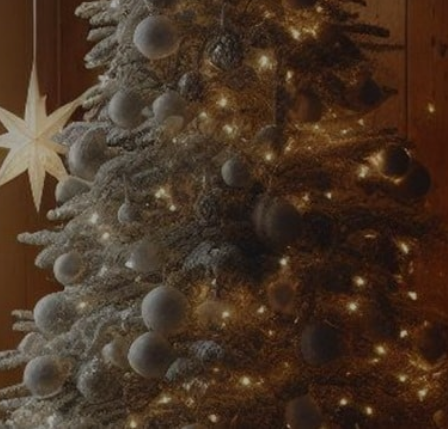
R
E
S
T
V
I
D
E
.