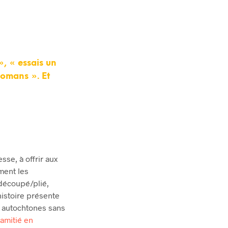
 », « essais un
romans ». Et
se, à offrir aux
ement les
r découpé/plié,
histoire présente
s autochtones sans
’amitié en