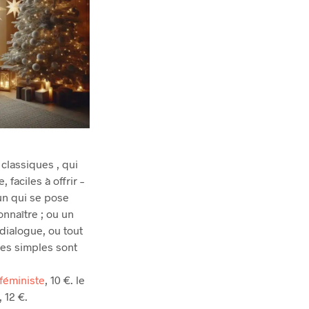
classiques , qui
 faciles à offrir –
un qui se pose
onnaître ; ou un
dialogue, ou tout
res simples sont
 féministe
, 10 €. le
, 12 €.