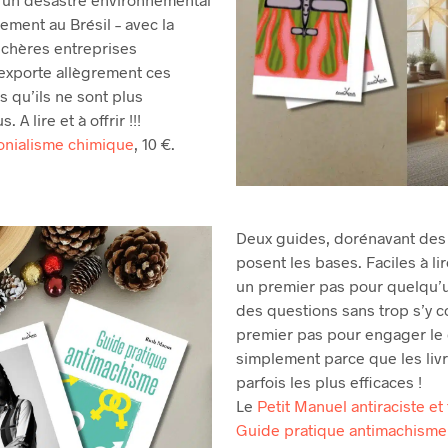
lement au Brésil – avec la
 chères entreprises
exporte allègrement ces
s qu’ils ne sont plus
 A lire et à offrir !!!
lonialisme chimique
, 10 €.
Deux guides, dorénavant des 
posent les bases. Faciles à lire,
un premier pas pour quelqu’
des questions sans trop s’y c
premier pas pour engager le 
simplement parce que les liv
parfois les plus efficaces !
Le
Petit Manuel antiraciste et
Guide pratique antimachisme