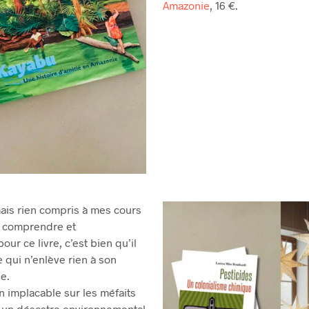
Amazonie
, 16 €.
amais rien compris à mes cours
u comprendre et
ur ce livre, c’est bien qu’il
e qui n’enlève rien à son
ue.
 implacable sur les méfaits
t un désastre environnemental