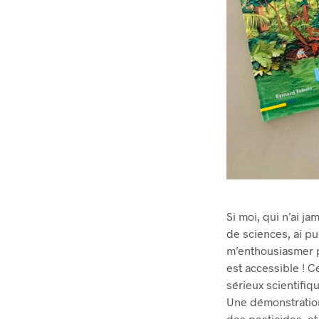
Si moi, qui n’ai j
de sciences, ai p
m’enthousiasmer po
est accessible ! C
sérieux scientifiq
Une démonstration
des pesticides, e