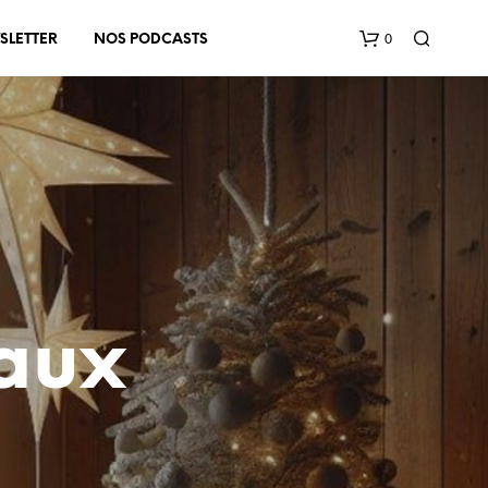
0
SLETTER
NOS PODCASTS
V
O
aux
T
R
E
P
A
N
I
E