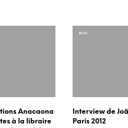
BLOG
itions Anacaona
Interview de Jo
es à la libraire
Paris 2012