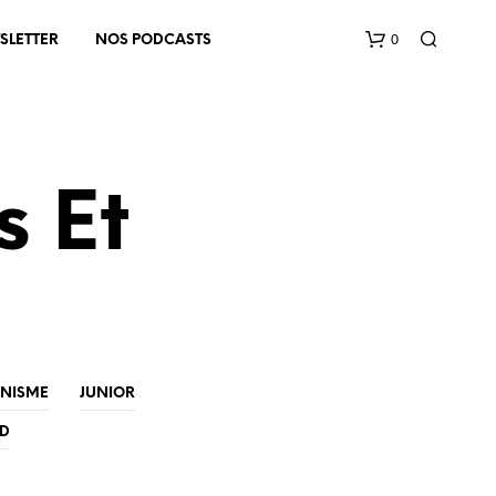
0
SLETTER
NOS PODCASTS
s Et
V
O
T
R
E
INISME
JUNIOR
P
A
ED
N
I
E