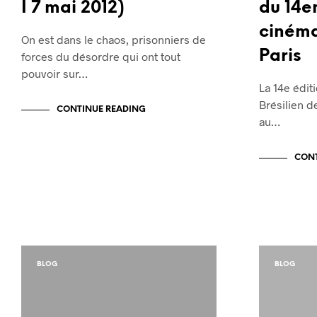
I 7 mai 2012)
du 14e
cinéma
On est dans le chaos, prisonniers de
Paris
forces du désordre qui ont tout
pouvoir sur…
La 14e édit
Brésilien d
CONTINUE READING
au…
CONT
BLOG
BLOG