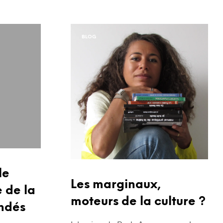
R
E
S
T
BLOG
V
I
D
E
.
le
Les marginaux,
 de la
moteurs de la culture ?
ndés