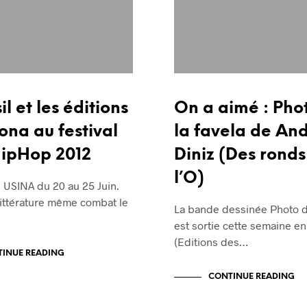
il et les éditions
On a aimé : Pho
na au festival
la favela de An
HipHop 2012
Diniz (Des rond
l’O)
n USINA du 20 au 25 Juin.
littérature même combat le
La bande dessinée Photo de
est sortie cette semaine e
(Editions des…
INUE READING
CONTINUE READING