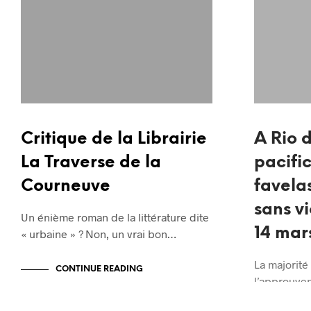
Critique de la Librairie
A Rio d
La Traverse de la
pacifi
Courneuve
favelas
sans v
Un énième roman de la littérature dite
14 mar
« urbaine » ? Non, un vrai bon…
La majorité
CONTINUE READING
l’approuve
droits de 