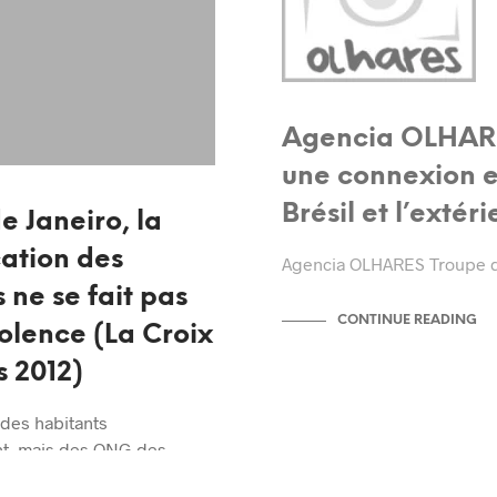
Agencia OLHAR
une connexion e
Brésil et l’extéri
e Janeiro, la
cation des
Agencia OLHARES Troupe d'
 ne se fait pas
CONTINUE READING
iolence (La Croix
s 2012)
 des habitants
nt, mais des ONG des
l’homme dénoncent une