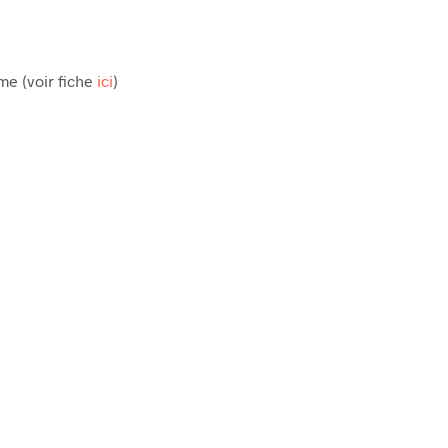
R
E
S
T
me (voir fiche
ici
)
V
I
D
E
.