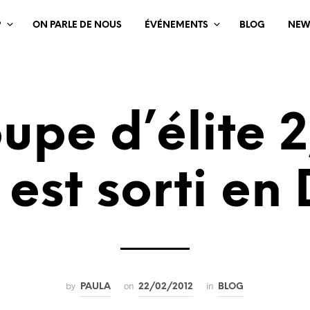
?
ON PARLE DE NOUS
ÉVÉNEMENTS
BLOG
NEW
upe d’élite 2
 est sorti e
by
on
in
PAULA
22/02/2012
BLOG