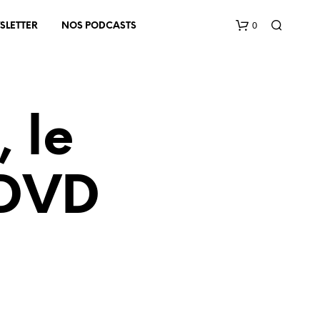
0
SLETTER
NOS PODCASTS
, le
n DVD
V
O
T
R
E
P
A
N
I
E