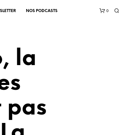
0
SLETTER
NOS PODCASTS
, la
es
V
O
T
t pas
R
E
P
A
N
(La
I
E