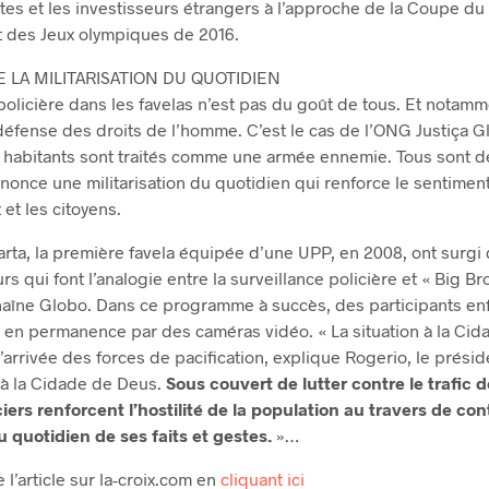
istes et les investisseurs étrangers à l’approche de la Coupe 
et des Jeux olympiques de 2016.
LA MILITARISATION DU QUOTIDIEN
olicière dans les favelas n’est pas du goût de tous. Et notamm
éfense des droits de l’homme. C’est le cas de l’ONG Justiça Gl
 habitants sont traités comme une armée ennemie. Tous sont 
énonce une militarisation du quotidien qui renforce le sentime
 et les citoyens.
rta, la première favela équipée d’une UPP, en 2008, ont surgi
rs qui font l’analogie entre la surveillance policière et « Big Br
 chaîne Globo. Dans ce programme à succès, des participants e
 en permanence par des caméras vidéo. « La situation à la Cid
arrivée des forces de pacification, explique Rogerio, le prési
e à la Cidade de Deus.
Sous couvert de lutter contre le trafic 
ciers renforcent l’hostilité de la population au travers de co
u quotidien de ses faits et gestes.
»…
de l’article sur la-croix.com en
cliquant ici