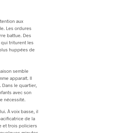
tention aux
le. Les ordures
rre battue. Des
ui triturent les
s plus huppées de
maison semble
me apparaît. Il
 Dans le quartier,
nfants avec son
e nécessité.
ui. À voix basse, il
cificatrice de la
 et trois policiers
e quelques minutes