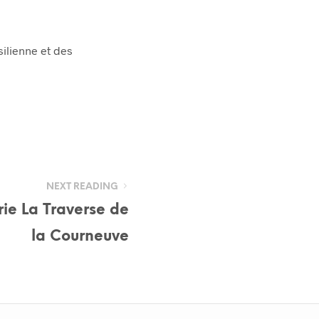
silienne et des
NEXT READING
irie La Traverse de
la Courneuve