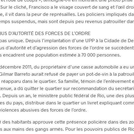
 Sur le cliché, Francisco a le visage couvert de sang et l’œil dr
te, il vit dans la peur de représailles. Les policiers impliqués 
temps suspendus, mais sont depuis peu revenus patrouiller dans
US D’AUTORITÉ DES FORCES DE L’ORDRE
 pas unique. Depuis l’implantation d’une UPP à la Cidade de De
us d’autorité et d’agression des forces de l’ordre se succèdent.
 encadrent une population estimée à 70 000 personnes.
n décembre 2011, du propriétaire d’une casse automobile a eu 
Gilmar Barreto aurait refusé de payer un pot-de-vin à la patrouille
 réapparu dans le quartier. Sa famille, témoin de l’enlèvement e
tenue, a dû quitter le quartier sur recommandation du secrétari
 Depuis un an, le ministère public fédéral de Rio, une des plu
res du pays, distribue dans le quartier un livret expliquant co
violences abusives des forces de l’ordre.
é des habitants approuve cette présence policière dans des z
s aux mains des gangs armés. Pour les pouvoirs publics de Rio, 