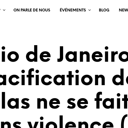
?
ON PARLE DE NOUS
ÉVÉNEMENTS
BLOG
NEW
io de Janeiro
acification d
las ne se fai
ns violence 