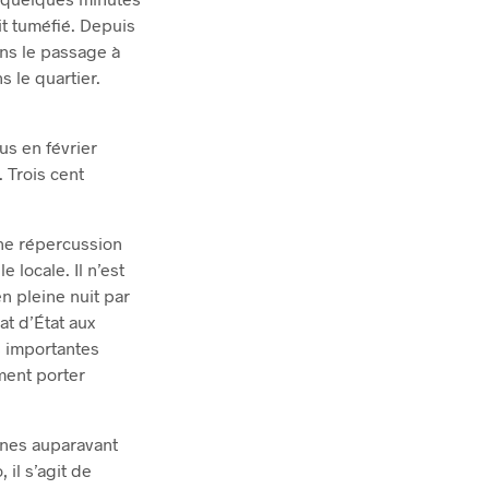
oit tuméfié. Depuis
dans le passage à
 le quartier.
us en février
 Trois cent
une répercussion
 locale. Il n’est
n pleine nuit par
at d’État aux
s importantes
mment porter
ones auparavant
il s’agit de