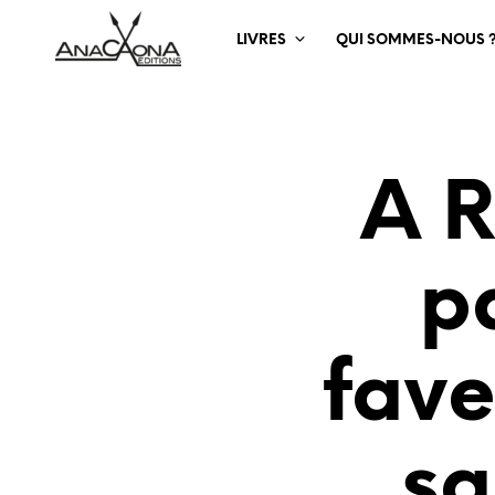
LIVRES
QUI SOMMES-NOUS 
A R
p
fave
sa