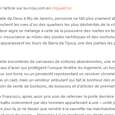
de l’article sur la-croix.com en
cliquant ici
ade de Deus à Rio de Janeiro, personne ne fait plus vraiment at
chent les rues d’un des quartiers les plus déshérités de la vil
odeur aigre se mélange à celle de la poussière des ruelles en te
c insouciance au milieu des poules rachitiques et des cochons q
 apparaissent les tours de Barra da Tijuca, une des parties le
nelle encombrée de carcasses de voitures abandonnées, une 
aux d’acier qui protègent l’unique fenêtre du logement, un hom
sur son torse nu un pendentif représentant un revolver chromé.
pas un caïd, mais un vendeur ambulant qui fait le bonheur des e
in de vente de bonbons, de boissons et d’articles de premièr
ie Francisco, après avoir pris soin de refermer la porte derrière l
é battu violemment par des hommes appartenant à une « unité pa
Ce jour-là, je ne faisais que vendre à la sauvette ma marchandise
e et roué de coups », témoigne-t-il en montrant une photo pris