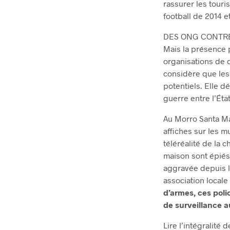
rassurer les tour
football de 2014 
DES ONG CONTRE 
Mais la présence p
organisations de d
considère que les
potentiels. Elle d
guerre entre l’État
Au Morro Santa Ma
affiches sur les mu
téléréalité de la
maison sont épiés
aggravée depuis l’
association local
d’armes, ces poli
de surveillance a
Lire l’intégralité 