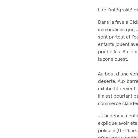
Lire l’intégralité 
Dans la favela Cid
immondices qui jon
sont partout et l’
enfants jouent ave
poubelles. Au loin
la zone ouest.
Au bout d’une ve
déserte. Aux barre
exhibe fièrement 
il n’est pourtant 
commerce clandest
« J’ai peur », conf
explique avoir ét
police » (UPP). « 
m’ont pris à parti