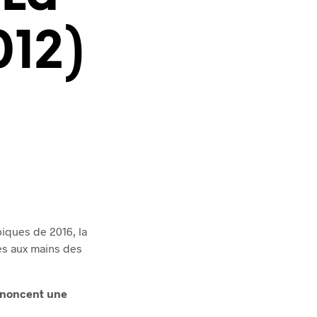
R
E
012)
S
T
V
I
D
E
.
iques de 2016, la
es aux mains des
énoncent une