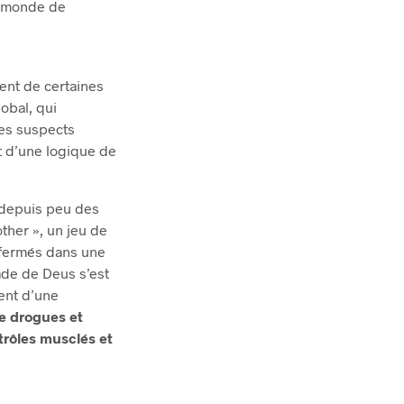
du monde de
ent de certaines
obal, qui
des suspects
nt d’une logique de
 depuis peu des
other », un jeu de
nfermés dans une
ade de Deus s’est
dent d’une
de drogues et
ntrôles musclés et