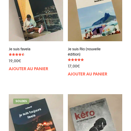
Je suis favela
Je suis Rio (nouvelle
édition)
Note
19,00
€
4.50
Note
sur 5
17,00
€
5.00
AJOUTER AU PANIER
sur 5
AJOUTER AU PANIER
SOLDES