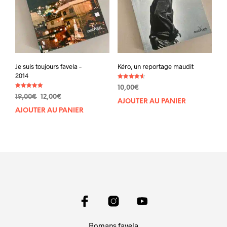
Je suis toujours favela –
Kéro, un reportage maudit
2014
Note
10,00
€
4.60
Note
sur 5
Le
Le
19,00
€
12,00
€
5.00
AJOUTER AU PANIER
sur 5
prix
prix
AJOUTER AU PANIER
initial
actuel
était :
est :
19,00€.
12,00€.
Romans favela