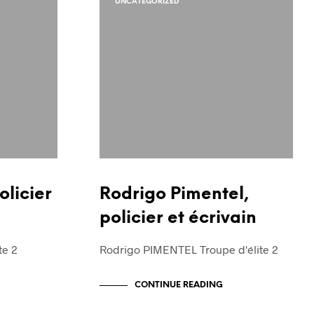
UNCATEGORIZED
R
E
S
T
V
I
D
E
.
olicier
Rodrigo Pimentel,
policier et écrivain
te 2
Rodrigo PIMENTEL Troupe d'élite 2
CONTINUE READING