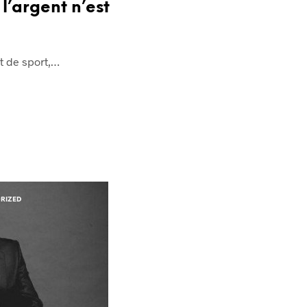
 l’argent n’est
it de sport,…
RIZED