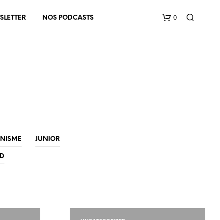
0
SLETTER
NOS PODCASTS
V
INISME
JUNIOR
O
T
ED
R
E
P
A
N
I
E