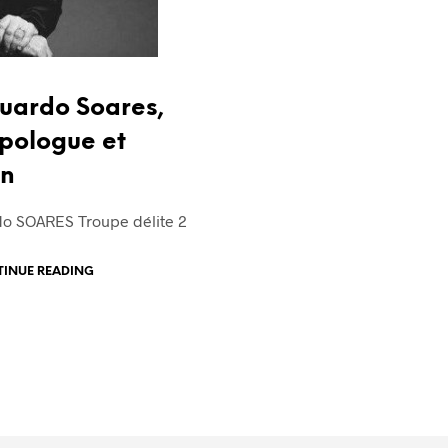
duardo Soares,
pologue et
in
do SOARES Troupe délite 2
INUE READING