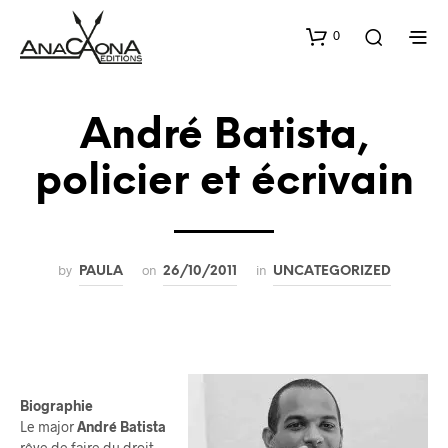
0
André Batista,
policier et écrivain
by
on
in
PAULA
26/10/2011
UNCATEGORIZED
Biographie
Le major
André Batista
rêve de faire du droit