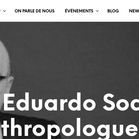
?
ON PARLE DE NOUS
ÉVÉNEMENTS
BLOG
NEW
z Eduardo Soa
thropologue