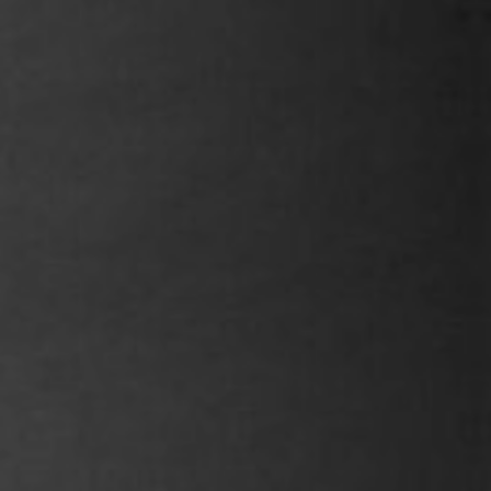
R
E
S
T
V
I
D
E
.