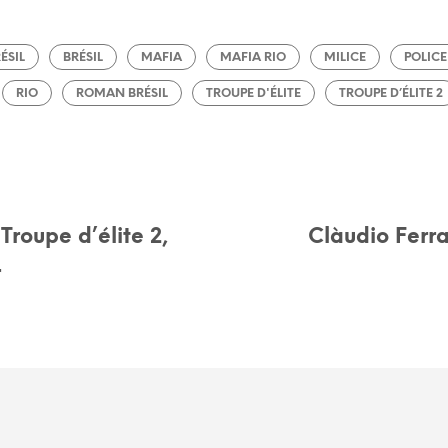
ÉSIL
BRÉSIL
MAFIA
MAFIA RIO
MILICE
POLICE
RIO
ROMAN BRÉSIL
TROUPE D'ÉLITE
TROUPE D’ÉLITE 2
 Troupe d’élite 2,
Clàudio Ferra
r