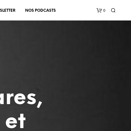
0
SLETTER
NOS PODCASTS
V
O
res,
T
R
E
P
 et
A
N
I
E