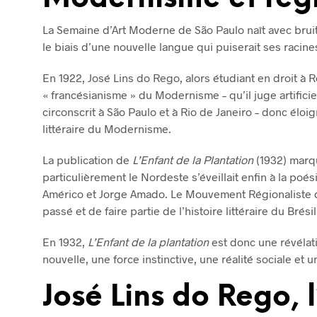
La Semaine d’Art Moderne de São Paulo naît avec bruits
le biais d’une nouvelle langue qui puiserait ses racin
En 1922, José Lins do Rego, alors étudiant en droit à
« francésianisme » du Modernisme – qu’il juge artifici
circonscrit à São Paulo et à Rio de Janeiro – donc éloig
littéraire du Modernisme.
La publication de
L’Enfant de la Plantation
(1932) marqu
particulièrement le Nordeste s’éveillait enfin à la po
Américo et Jorge Amado. Le Mouvement Régionaliste d
passé et de faire partie de l’histoire littéraire du Brésil
En 1932,
L’Enfant de la plantation
est donc une révélati
nouvelle, une force instinctive, une réalité sociale et
José Lins do Rego,