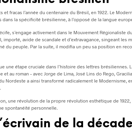
 et fracas l’année du centenaire du Brésil, en 1922. Le Moderni
es dans la spécificité brésilienne, à l’opposé de la langue euro
 Récife, s’engage activement dans le Mouvement Régionaliste d
el, importé, avide de scandale et d’extravagance, singeant les
né du peuple. Par la suite, il modifia un peu sa position en rec
e une étape cruciale dans l’histoire des lettres brésiliennes. 
ésie et au roman – avec Jorge de Lima, José Lins do Rego, Gracil
u Nordeste a ainsi transformé radicalement le Modernisme, en
.
on, une révolution de la propre révolution esthétique de 1922,
 une spontanéité personnelle.
 l’écrivain de la déca