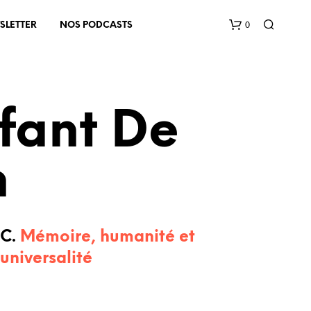
0
SLETTER
NOS PODCASTS
fant De
n
V
O
T
R
C.
Mémoire, humanité et
E
universalité
P
A
N
I
E