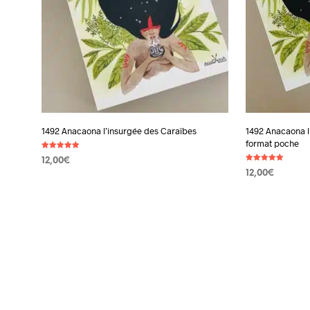
1492 Anacaona l’insurgée des Caraïbes
1492 Anacaona l
format poche
Note
12,00
€
4.92
Note
sur 5
12,00
€
5.00
AJOUTER AU PANIER
sur 5
AJOUTER AU 