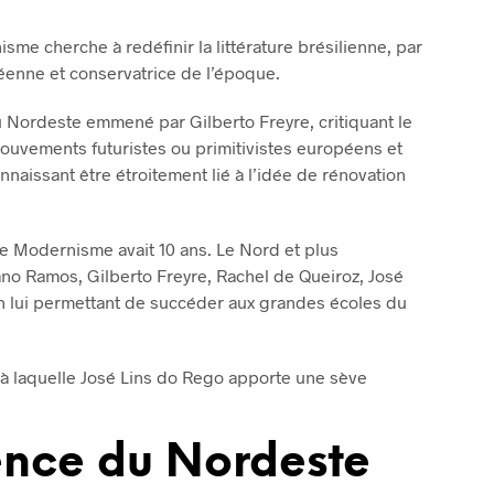
R
E
sme cherche à redéfinir la littérature brésilienne, par
S
péenne et conservatrice de l’époque.
T
V
u Nordeste emmené par Gilberto Freyre, critiquant le
I
D
 mouvements futuristes ou primitivistes européens et
E
onnaissant être étroitement lié à l’idée de rénovation
.
Le Modernisme avait 10 ans. Le Nord et plus
iano Ramos, Gilberto Freyre, Rachel de Queiroz, José
 lui permettant de succéder aux grandes écoles du
 à laquelle José Lins do Rego apporte une sève
dence du Nordeste