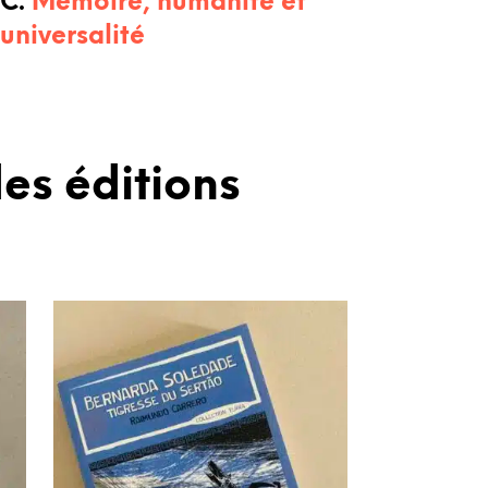
C.
Mémoire, humanité et
universalité
es éditions