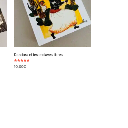
Dandara et les esclaves libres
Note
10,00
€
4.83
sur 5
AJOUTER AU PANIER