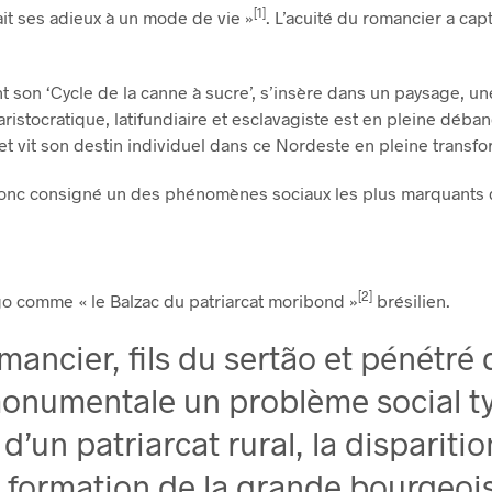
[1]
ait ses adieux à un mode de vie »
. L’acuité du romancier a ca
on ‘Cycle de la canne à sucre’, s’insère dans un paysage, une
aristocratique, latifundiaire et esclavagiste est en pleine déb
et vit son destin individuel dans ce Nordeste en pleine transfo
 donc consigné un des phénomènes sociaux les plus marquants de
[2]
go comme « le Balzac du patriarcat moribond »
brésilien.
ancier, fils du sertão et pénétré d
monumentale un problème social t
n d’un patriarcat rural, la disparit
 formation de la grande bourgeoi