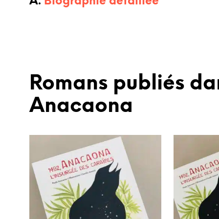
A.
Biographie détaillée
Romans publiés dans
Anacaona