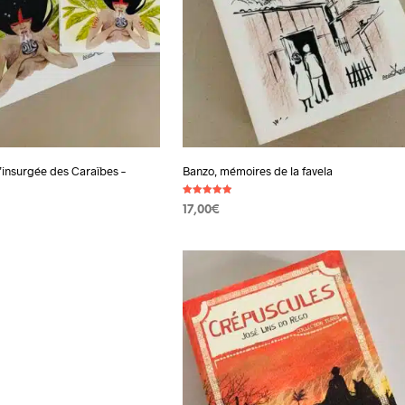
’insurgée des Caraïbes –
Banzo, mémoires de la favela
Note
17,00
€
4.90
sur 5
AJOUTER AU PANIER
PANIER