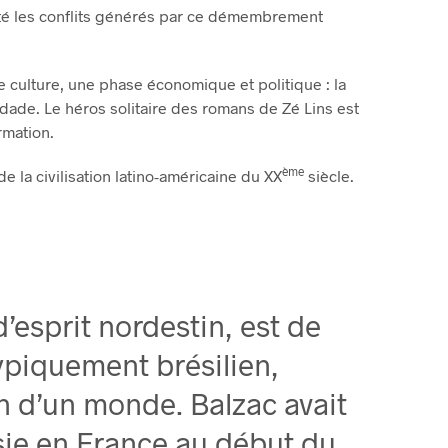
pté les conflits générés par ce démembrement
 culture, une phase économique et politique : la
andade. Le héros solitaire des romans de Zé Lins est
rmation.
ème
 la civilisation latino-américaine du XX
siècle.
’esprit nordestin, est de
ypiquement brésilien,
ion d’un monde. Balzac avait
sie en France au début du