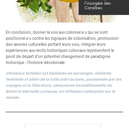
l’insurgée des
Caraïbes
En conclusion, donner la voix aux colonisé.e.s qui se sont
positionné.e.s contre les logiques de colonisation, promouvoir
des œuvres culturelles portant leurs voix, intégrer leurs
expériences aux récits historiques coloniaux représentent le
point de départ d’un potentiel changement de paradigme
historique : l’histoire décoloniale.
Clémence Schilder est diplômée en sociologie, militante
féministe et alliée de la lutte anti-racisme, passionnée par les
voyages et la littérature, amoureuse inconditionnelle du
Brésil et éternelle curieuse, en réflexion continuelle sur le
monde.