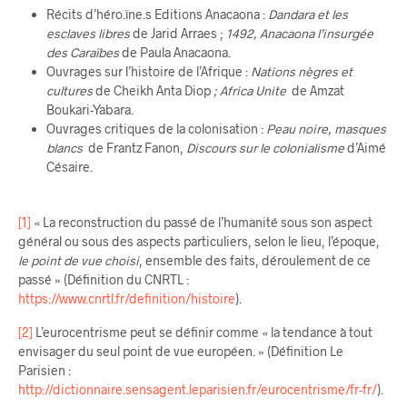
Récits d’héro.ïne.s Editions Anacaona :
Dandara et les
esclaves libres
de Jarid Arraes ;
1492, Anacaona l’insurgée
des Caraïbes
de Paula Anacaona.
Ouvrages sur l’histoire de l’Afrique :
Nations nègres et
cultures
de Cheikh Anta Diop
;
Africa Unite
de Amzat
Boukari-Yabara.
Ouvrages critiques de la colonisation :
Peau noire, masques
blancs
de Frantz Fanon,
Discours sur le colonialisme
d’Aimé
Césaire.
[1]
« La reconstruction du passé de l’humanité sous son aspect
général ou sous des aspects particuliers, selon le lieu, l’époque,
le point de vue choisi
, ensemble des faits, déroulement de ce
passé » (Définition du CNRTL :
https://www.cnrtl.fr/definition/histoire
).
[2]
L’eurocentrisme peut se définir comme « la tendance à tout
envisager du seul point de vue européen. » (Définition Le
Parisien :
http://dictionnaire.sensagent.leparisien.fr/eurocentrisme/fr-fr/
).