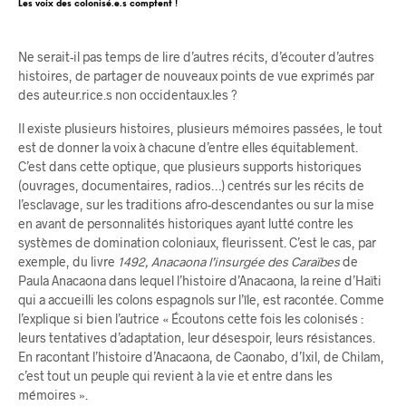
Les voix des colonisé.e.s comptent !
Ne serait-il pas temps de lire d’autres récits, d’écouter d’autres
histoires, de partager de nouveaux points de vue exprimés par
des auteur.rice.s non occidentaux.les ?
Il existe plusieurs histoires, plusieurs mémoires passées, le tout
est de donner la voix à chacune d’entre elles équitablement.
C’est dans cette optique, que plusieurs supports historiques
(ouvrages, documentaires, radios…) centrés sur les récits de
l’esclavage, sur les traditions afro-descendantes ou sur la mise
en avant de personnalités historiques ayant lutté contre les
systèmes de domination coloniaux, fleurissent. C’est le cas, par
exemple, du livre
1492,
Anacaona l’insurgée des Caraïbes
de
Paula Anacaona dans lequel l’histoire d’Anacaona, la reine d’Haïti
qui a accueilli les colons espagnols sur l’île, est racontée. Comme
l’explique si bien l’autrice « Écoutons cette fois les colonisés :
leurs tentatives d’adaptation, leur désespoir, leurs résistances.
En racontant l’histoire d’Anacaona, de Caonabo, d’Ixil, de Chilam,
c’est tout un peuple qui revient à la vie et entre dans les
mémoires ».