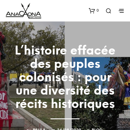
0
L’histoire effacée
des peuples
colonisés : pour
une diversité des
récits historiques