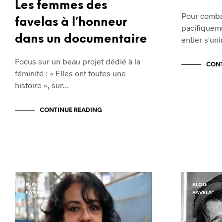
Les femmes des
Pour comba
favelas à l’honneur
pacifiquem
dans un documentaire
entier s'un
Focus sur un beau projet dédié à la
CONT
féminité : « Elles ont toutes une
histoire », sur…
CONTINUE READING
BLOG
BLOG
FAVELA
FAVELA