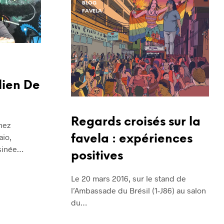
BLOG
R
FAVELA
E
S
T
V
I
D
E
ilien De
.
Regards croisés sur la
nez
aio,
favela : expériences
sinée…
positives
Le 20 mars 2016, sur le stand de
l’Ambassade du Brésil (1-J86) au salon
du…