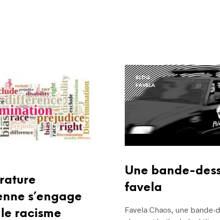
BLOG
FAVELA
Une bande-dess
érature
favela
ienne s’engage
Favela Chaos, une bande-
 le racisme