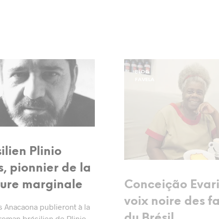
BLOG
FAVELA
ilien Plinio
, pionnier de la
ature marginale
Conceição Evaris
voix noire des f
s Anacaona publieront à la
du Brésil
roman brésilien de Plinio