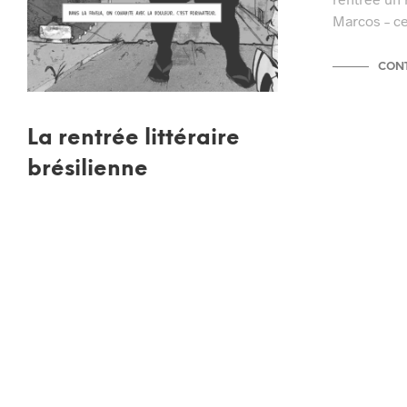
Marcos – c
CONT
La rentrée littéraire
brésilienne
Deux nouveautés brésiliennes à la
rentrée 2015 : un roman brésilien des
années 1970, Kéro…
CONTINUE READING