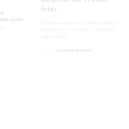
Inter
la
était invitée
Paula Anacaona était invitée samedi 2
de…
mai 2015 sur France Inter : littérature
marginale au…
CONTINUE READING