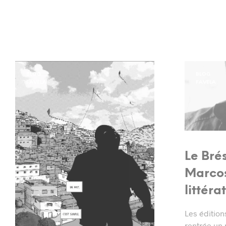
BLOG
BLOG
FAVELA
FAVELA
Le Brés
Marcos
littér
Les édition
rentrée un 