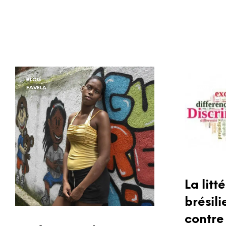
BLOG
BLOG
FAVELA
FAVELA
La litt
brésil
contre