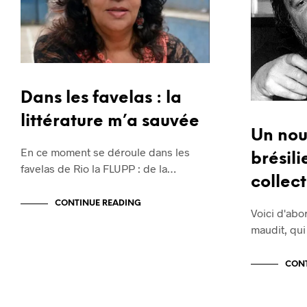
Dans les favelas : la
littérature m’a sauvée
Un no
En ce moment se déroule dans les
brésili
favelas de Rio la FLUPP : de la…
collec
CONTINUE READING
Voici d'abo
maudit, qui 
CONT