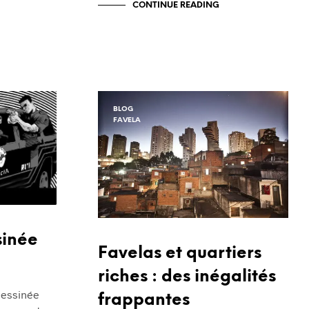
CONTINUE READING
BLOG
FAVELA
inée
Favelas et quartiers
riches : des inégalités
dessinée
frappantes