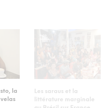
BLOG
FAVELA
to, la
Les saraus et la
avelas
littérature marginale
au Brésil sur France