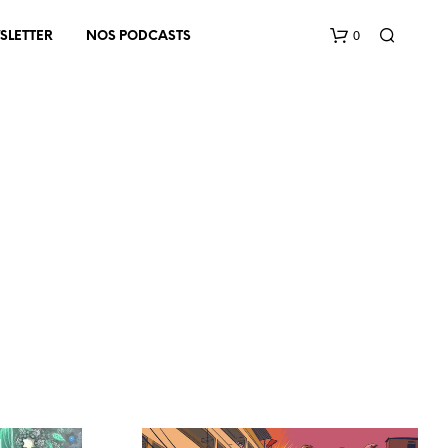
0
SLETTER
NOS PODCASTS
V
O
T
R
E
P
A
N
I
E