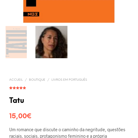
ACCUEIL
/
BOUTIQUE
/
LIVROS EM PORTUGUÊS
Noté
1
5.00
sur 5
basé sur
Tatu
notation
client
15,00
€
Um romance que discute o caminho da negritude, questões
raciais, sociais, protagonismo feminino e a própria