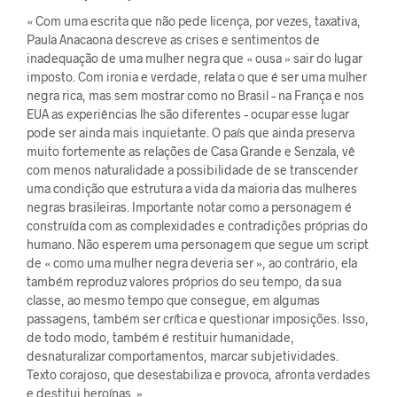
« Com uma escrita que não pede licença, por vezes, taxativa,
Paula Anacaona descreve as crises e sentimentos de
inadequação de uma mulher negra que « ousa » sair do lugar
imposto. Com ironia e verdade, relata o que é ser uma mulher
negra rica, mas sem mostrar como no Brasil – na França e nos
EUA as experiências lhe são diferentes – ocupar esse lugar
pode ser ainda mais inquietante. O país que ainda preserva
muito fortemente as relações de Casa Grande e Senzala, vê
com menos naturalidade a possibilidade de se transcender
uma condição que estrutura a vida da maioria das mulheres
negras brasileiras. Importante notar como a personagem é
construída com as complexidades e contradições próprias do
humano. Não esperem uma personagem que segue um script
de « como uma mulher negra deveria ser », ao contrário, ela
também reproduz valores próprios do seu tempo, da sua
classe, ao mesmo tempo que consegue, em algumas
passagens, também ser crítica e questionar imposições. Isso,
de todo modo, também é restituir humanidade,
desnaturalizar comportamentos, marcar subjetividades.
Texto corajoso, que desestabiliza e provoca, afronta verdades
e destitui heroínas. »