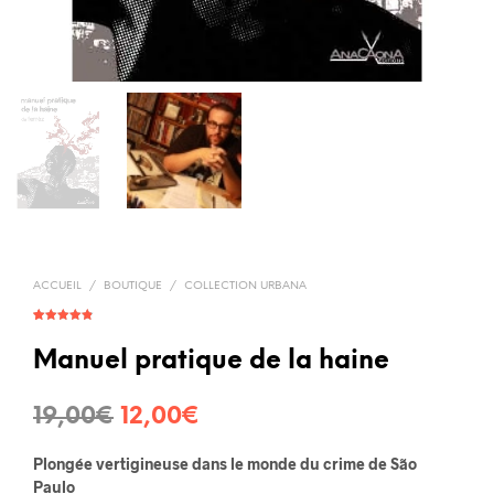
ACCUEIL
/
BOUTIQUE
/
COLLECTION URBANA
Noté
9
4.78
sur 5
basé sur
Manuel pratique de la haine
notations
client
Le
Le
19,00
€
12,00
€
prix
prix
Plongée vertigineuse dans le monde du crime de São
initial
actuel
Paulo