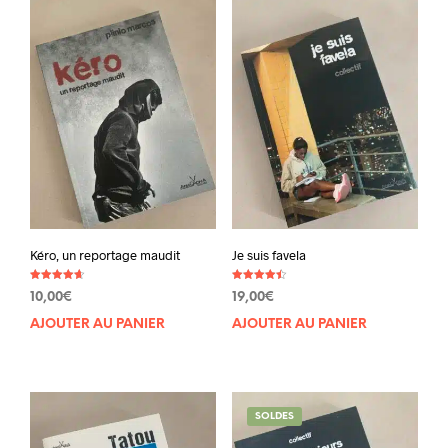
Kéro, un reportage maudit
Je suis favela
Note
Note
10,00
€
19,00
€
4.60
4.50
sur 5
sur 5
AJOUTER AU PANIER
AJOUTER AU PANIER
SOLDES