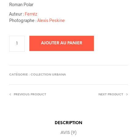
Roman Polar
était :
est :
Auteur :
Ferréz
19,00€.
12,00€.
Photographe :
Alexis Peskine
AJOUTER AU PANIER
CATÉGORIE :
COLLECTION URBANA
PREVIOUS PRODUCT
NEXT PRODUCT
DESCRIPTION
AVIS (9)