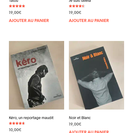
Tatou
Je suis favela
Note
Note
19,00
€
19,00
€
4.81
4.50
sur 5
sur 5
AJOUTER AU PANIER
AJOUTER AU PANIER
Kéro, un reportage maudit
Noir et Blanc
19,00
€
Note
10,00
€
4.60
AJOUTER AU PANIER