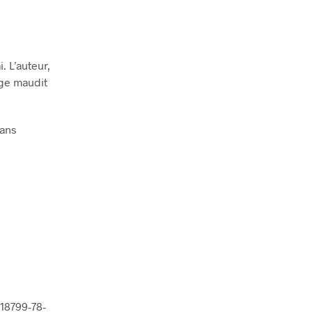
. L’auteur,
rge maudit
mans
918799-78-