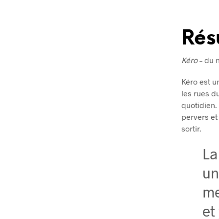
Ré
Kéro
– du 
Kéro est un
les rues du
quotidien.
pervers et 
sortir.
La
un
me
et