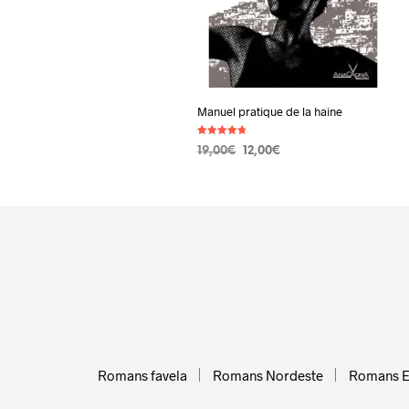
Manuel pratique de la haine
Note
Le
Le
19,00
€
12,00
€
4.78
sur 5
prix
prix
AJOUTER AU PANIER
initial
actuel
était :
est :
19,00€.
12,00€.
Romans favela
Romans Nordeste
Romans 