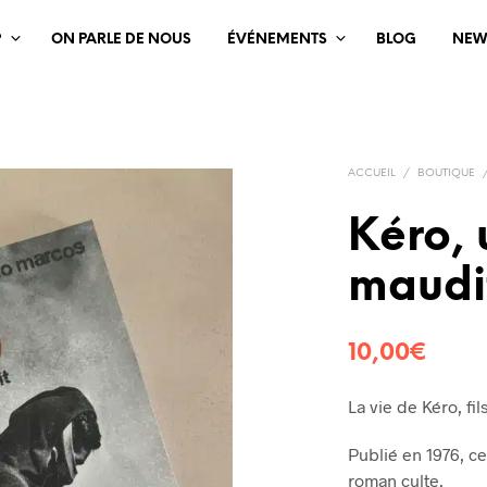
?
ON PARLE DE NOUS
ÉVÉNEMENTS
BLOG
NEW
ACCUEIL
/
BOUTIQUE
Kéro, 
maudi
10,00
€
La vie de Kéro, fi
Publié en 1976, c
roman culte.