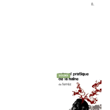
8.
SOLDES