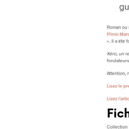
gu
Roman ou r
Plinio Mar
». Il a été
Kéro, un r
fondateurs 
Attention,
Lisez le pr
Lisez l’arti
Fic
Collection