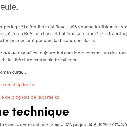
eule.
eportage ? La frontière est floue…
Kéro
sonne terriblement vrai
cos
, était un Brésilien libre et bohême surnommé le « dramatu
 fortement censuré pendant la dictature militaire.
eportage maudit
est aujourd’hui considéré comme l’un des ro
de la littérature marginale brésilienne.
 roman culte…
emier chapitre ici
cle de blog lors de la sortie ici
.
he technique
 Urbana, « écrire est une arme ». 128 pages. 14 €. ISBN : 978-2-