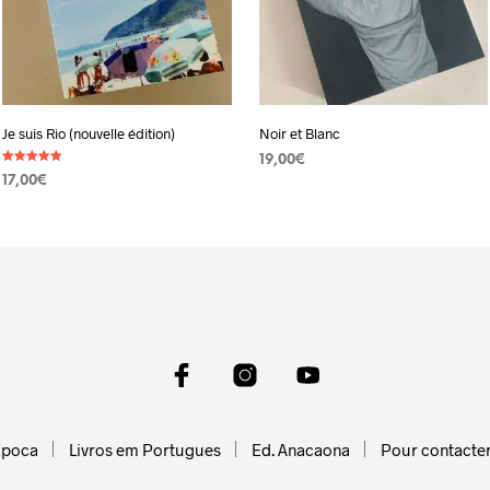
Je suis Rio (nouvelle édition)
Noir et Blanc
19,00
€
Note
17,00
€
5.00
AJOUTER AU PANIER
sur 5
AJOUTER AU PANIER
Epoca
Livros em Portugues
Ed. Anacaona
Pour contacte