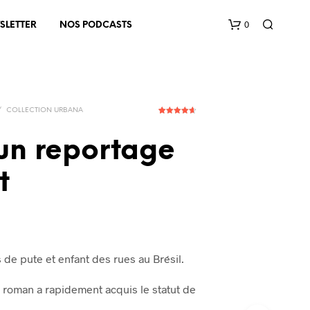
0
SLETTER
NOS PODCASTS
/
COLLECTION URBANA
5
Noté
4.60
sur 5
basé sur
un reportage
notations
client
t
V
O
T
R
E
P
ls de pute et enfant des rues au Brésil.
A
N
e roman a rapidement acquis le statut de
I
E