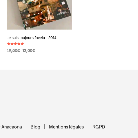
Je suis toujours favela – 2014
Note
Le
Le
19,00
€
12,00
€
5.00
sur 5
prix
prix
AJOUTER AU PANIER
initial
actuel
était :
est :
19,00€.
12,00€.
r Anacaona
Blog
Mentions légales
RGPD