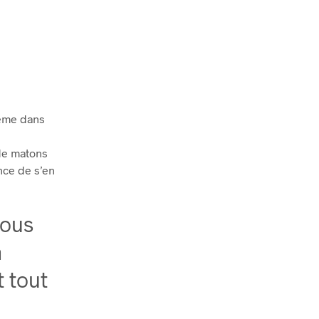
même dans
 de matons
nce de s’en
sous
a
t tout