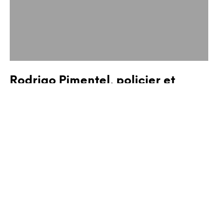
Rodrigo Pimentel, policier et
écrivain
Rodrigo PIMENTEL Troupe d'élite 2
CONTINUE READING
UNCATEGORIZED