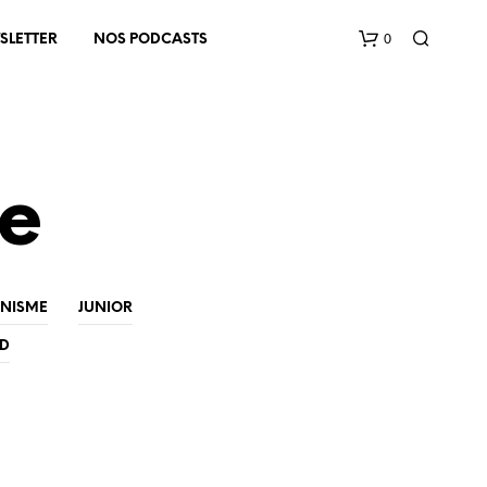
0
SLETTER
NOS PODCASTS
he
V
INISME
JUNIOR
O
T
ED
R
E
P
A
N
I
E