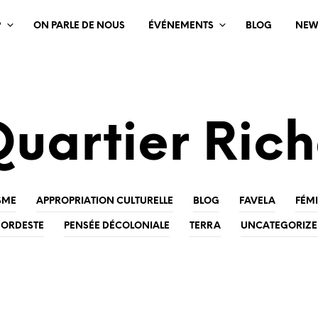
?
ON PARLE DE NOUS
ÉVÉNEMENTS
BLOG
NEW
uartier Ric
SME
APPROPRIATION CULTURELLE
BLOG
FAVELA
FÉM
ORDESTE
PENSÉE DÉCOLONIALE
TERRA
UNCATEGORIZ