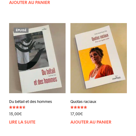
AJOUTER AU PANIER
ÉPUISÉ
Du bétail et des hommes
Quotas raciaux
Note
Note
15,00
€
17,00
€
4.60
5.00
sur 5
sur 5
LIRE LA SUITE
AJOUTER AU PANIER