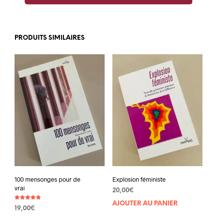
PRODUITS SIMILAIRES
100 mensonges pour de
Explosion féministe
vrai
20,00
€
AJOUTER AU PANIER
Note
19,00
€
4.83
sur 5