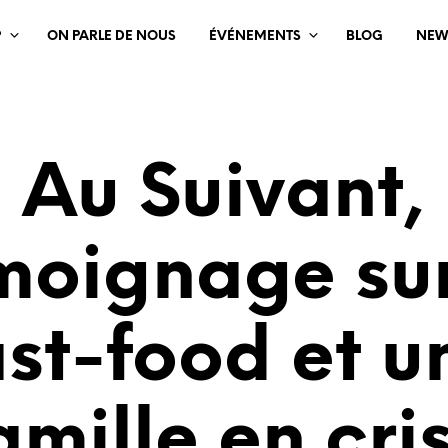
?
ON PARLE DE NOUS
ÉVÉNEMENTS
BLOG
NEW
Au Suivant,
moignage sur
ast-food et u
amille en cri