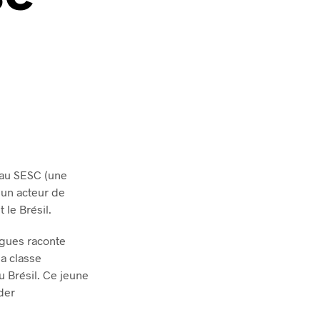
R
E
S
T
V
I
D
E
.
l au SESC (une
 un acteur de
 le Brésil.
igues raconte
la classe
u Brésil. Ce jeune
der