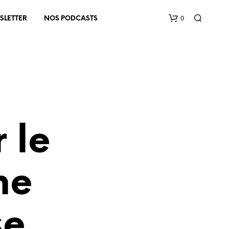
0
SLETTER
NOS PODCASTS
 le
V
O
T
ne
R
E
P
A
N
se
I
E