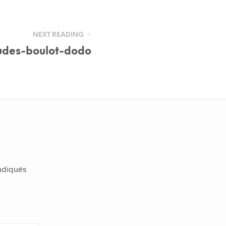
NEXT READING
udes-boulot-dodo
indiqués