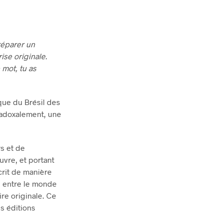
réparer un
ise originale.
 mot, tu as
que du Brésil des
radoxalement, une
s et de
vre, et portant
rit de manière
e entre le monde
ire originale. Ce
es éditions