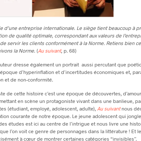
e d’une entreprise internationale. Le siège tient beaucoup à p
ion de qualité optimale, correspondant aux valeurs de l’entrepr
de servir les clients conformément à la Norme. Retiens bien ce
ivons la Norme.
(
Au suivant
, p. 68)
’auteur dresse également un portrait aussi percutant que poéti
époque d’hyperinflation et d’incertitudes économiques et, pa
n et de non-conformité.
ste de cette histoire c’est une époque de découvertes, d’amour
ettant en scène un protagoniste vivant dans une banlieue, pau
es (étudiant, employé, adolescent, adulte),
Au suivant
nous déc
uation courante de notre époque. Le jeune adolescent qui jongl
 des études est ici au centre de l’intrigue et nous livre une histo
que l’on voit ce genre de personnages dans la littérature ! Et l
isément à cœur de montrer certaines catégories “invisibles”.