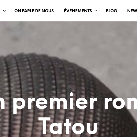
?
ON PARLE DE NOUS
ÉVÉNEMENTS
BLOG
NEW
 premier ro
Tatou