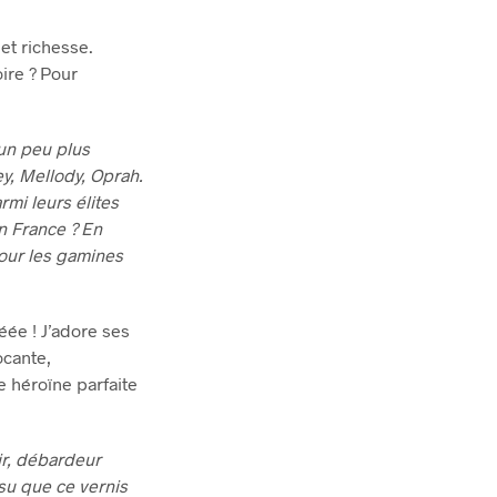
et richesse.
oire ? Pour
 un peu plus
ey, Mellody, Oprah.
rmi leurs élites
 en France ? En
pour les gamines
réée ! J’adore ses
ocante,
 héroïne parfaite
ir, débardeur
 su que ce vernis