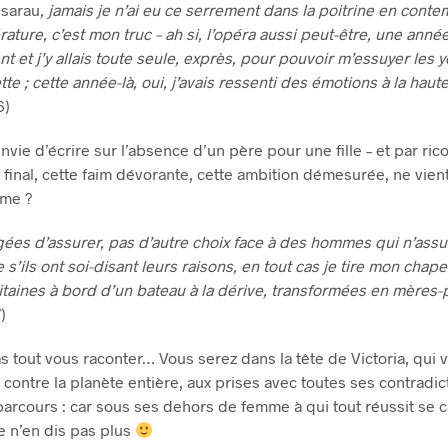
u
sarau
, jamais je n’ai eu ce serrement dans la poitrine en conte
térature, c’est mon truc – ah si, l’opéra aussi peut-être, une année,
 et j’y allais toute seule, exprès, pour pouvoir m’essuyer les 
e ; cette année-là, oui, j’avais ressenti des émotions à la haute
6)
envie d’écrire sur l’absence d’un père pour une fille – et par ric
final, cette faim dévorante, cette ambition démesurée, ne vient
ime ?
gées d’assurer, pas d’autre choix face à des hommes qui n’ass
’ils ont soi-disant leurs raisons, en tout cas je tire mon chap
itaines à bord d’un bateau à la dérive, transformées en mères-p
)
as tout vous raconter… Vous serez dans la tête de Victoria, qui va
contre la planète entière, aux prises avec toutes ses contradict
parcours : car sous ses dehors de femme à qui tout réussit se
 n’en dis pas plus