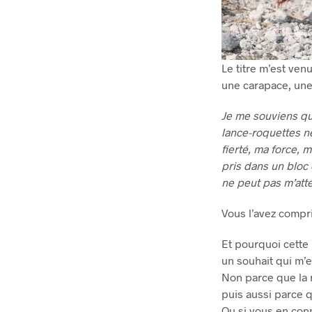
Le titre m’est ven
une carapace, une 
Je me souviens que
lance-roquettes ne
fierté, ma force, m
pris dans un bloc 
ne peut pas m’attei
Vous l’avez compri
Et pourquoi cette h
un souhait qui m’e
Non parce que la r
puis aussi parce 
Ou si vous en con