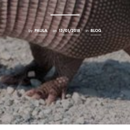
by
on
in
PAULA
13/01/2018
BLOG