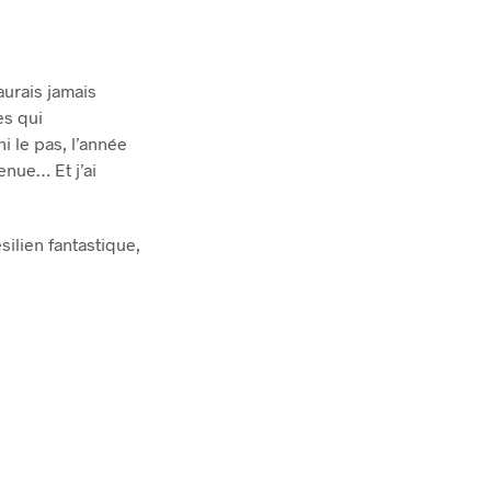
’aurais jamais
es qui
i le pas, l’année
enue… Et j’ai
silien fantastique,