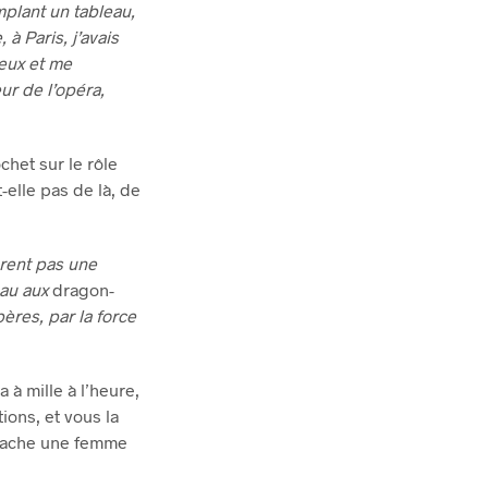
mplant un tableau,
 à Paris, j’avais
yeux et me
ur de l’opéra,
ochet sur le rôle
-elle pas de là, de
urent pas une
eau aux
dragon-
ères, par la force
 à mille à l’heure,
ions, et vous la
 cache une femme