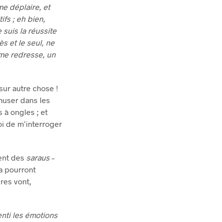
me déplaire, et
fs ; eh bien,
 suis la réussite
ès et le seul, ne
 me redresse, un
 sur autre chose !
amuser dans les
 à ongles ; et
oi de m’interroger
ment des
saraus
–
a pourront
res vont,
enti les émotions