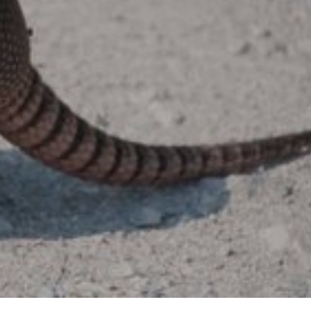
R
E
S
T
V
I
D
E
.