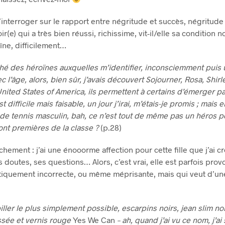
’interroger sur le rapport entre négritude et succès, négritude 
e) qui a très bien réussi, richissime, vit-il/elle sa condition n
ïne, difficilement…
rché des héroïnes auxquelles m’identifier, inconsciemment puis
l’âge, alors, bien sûr, j’avais découvert Sojourner, Rosa, Shirl
United States of America, ils permettent à certains d’émerger pa
est difficile mais faisable, un jour j’irai, m’étais-je promis ; mais
 de tennis masculin, bah, ce n’est tout de même pas un héros 
ont premières de la classe ?
(p.28)
chement : j’ai une énooorme affection pour cette fille que j’ai c
s doutes, ses questions… Alors, c’est vrai, elle est parfois prov
tiquement incorrecte, ou même méprisante, mais qui veut d’une
iller le plus simplement possible, escarpins noirs, jean slim no
issée et vernis rouge
Yes We Can
– ah, quand j’ai vu ce nom, j’ai