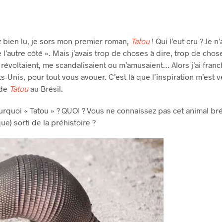
 bien lu, je sors mon premier roman,
Tatou
! Qui l’eut cru ? Je n
l’autre côté ». Mais j’avais trop de choses à dire, trop de chos
révoltaient, me scandalisaient ou m’amusaient… Alors j’ai franch
ts-Unis, pour tout vous avouer. C’est là que l’inspiration m’est v
 de
Tatou
au Brésil.
urquoi « Tatou » ? QUOI ? Vous ne connaissez pas cet animal bré
e) sorti de la préhistoire ?