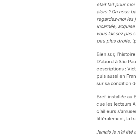
était fait pour moi
alors ? On nous b
regardez-moi les j
incarnée, acquise a
vous laissez pas s
peu plus droite.
(p
Bien sûr, l’histoir
D’abord à São Paul
descriptions : Vic
puis aussi en Fran
sur sa condition d
Bref, installée au
que les lecteurs 
d’ailleurs s’amuse
littéralement, la t
Jamais je n’ai été