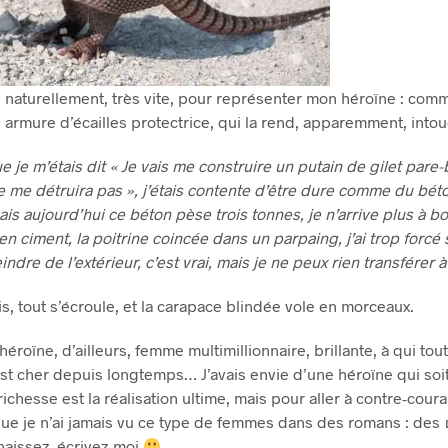
u naturellement, très vite, pour représenter mon héroïne : comm
armure d’écailles protectrice, qui la rend, apparemment, intou
 je m’étais dit « Je vais me construire un putain de gilet pare
 me détruira pas », j’étais contente d’être dure comme du béto
ais aujourd’hui ce béton pèse trois tonnes, je n’arrive plus à bo
en ciment, la poitrine coincée dans un parpaing, j’ai trop forcé 
ndre de l’extérieur, c’est vrai, mais je ne peux rien transférer à
s, tout s’écroule, et la carapace blindée vole en morceaux.
éroïne, d’ailleurs, femme multimillionnaire, brillante, à qui tout 
st cher depuis longtemps… J’avais envie d’une héroïne qui soit
ichesse est la réalisation ultime, mais pour aller à contre-coura
que je n’ai jamais vu ce type de femmes dans des romans : des
naissez, écrivez-moi