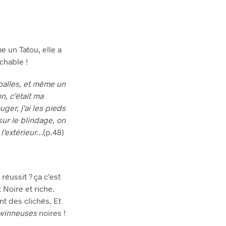
e un Tatou, elle a
chable !
-balles, et même un
n, c’était ma
uger, j’ai les pieds
sur le blindage, on
 l’extérieur…
(p.48)
réussit ? ça c’est
 Noire et riche.
nt des clichés. Et
winneuses
noires !