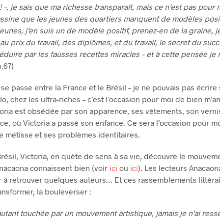
 ! –, je sais que ma richesse transparaît, mais ce n’est pas pour 
assine que les jeunes des quartiers manquent de modèles positi
eunes, j’en suis un de modèle positif, prenez-en de la graine, je
u prix du travail, des diplômes, et du travail, le secret du succ
éduire par les fausses recettes miracles – et à cette pensée je
.67)
e se passe entre la France et le Brésil – je ne pouvais pas écrire
o, chez les ultra-riches – c’est l’occasion pour moi de bien m’
toria est obsédée par son apparence, ses vêtements, son vernis
ce, où Victoria a passé son enfance. Ce sera l’occasion pour m
e métisse et ses problèmes identitaires.
 Brésil, Victoria, en quête de sens à sa vie, découvre le mouve
Anacaona connaissent bien (voir
ici
ou
ici
). Les lecteurs Anacaon
r à retrouver quelques auteurs… Et ces rassemblements littérai
ransformer, la bouleverser :
 autant touchée par un mouvement artistique, jamais je n’ai ress