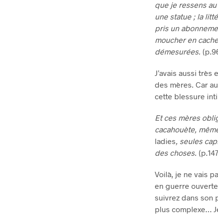
que je ressens a
une statue ; la lit
pris un abonnement
moucher en cachett
démesurées.
(p.9
J’avais aussi très 
des mères. Car au 
cette blessure int
Et ces mères obli
cacahouète, même s
ladies
, seules cap
des choses.
(p.147
Voilà, je ne vais p
en guerre ouverte 
suivrez dans son 
plus complexe… Je