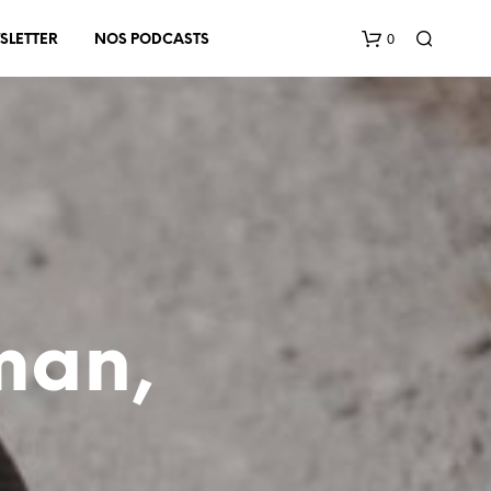
0
SLETTER
NOS PODCASTS
V
O
man,
T
R
E
P
A
N
I
E