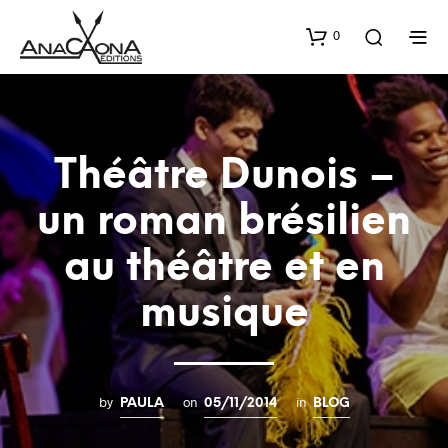
0
Théâtre Dunois –
un roman brésilien
au théâtre et en
musique
by
on
in
PAULA
05/11/2014
BLOG